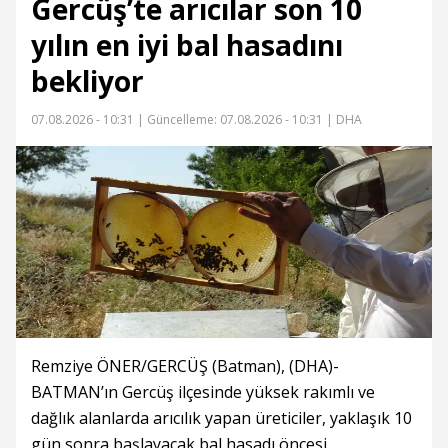
Gercüş’te arıcılar son 10
yılın en iyi bal hasadını
bekliyor
07.08.2026 - 10:31 |
Güncelleme: 07.08.2026 - 10:31
| DHA
Remziye ÖNER/GERCÜŞ (Batman), (DHA)-
BATMAN’ın Gercüş ilçesinde yüksek rakımlı ve
dağlık alanlarda arıcılık yapan üreticiler, yaklaşık 10
gün sonra başlayacak bal hasadı öncesi