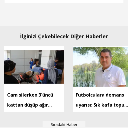
İlginizi Çekebilecek Diğer Haberler
Cam silerken 3'üncü
Futbolculara demans
kattan düşüp ağır
uyarısı: Sık kafa topun
yaralandı
çıkanlarda risk artıyor
Sıradaki Haber