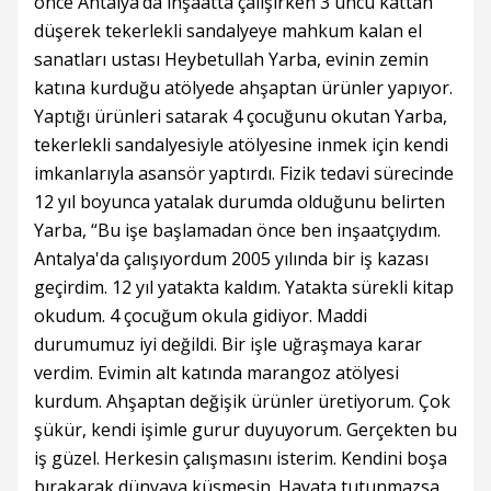
önce Antalya’da inşaatta çalışırken 3'üncü kattan
düşerek tekerlekli sandalyeye mahkum kalan el
sanatları ustası Heybetullah Yarba, evinin zemin
katına kurduğu atölyede ahşaptan ürünler yapıyor.
Yaptığı ürünleri satarak 4 çocuğunu okutan Yarba,
tekerlekli sandalyesiyle atölyesine inmek için kendi
imkanlarıyla asansör yaptırdı. Fizik tedavi sürecinde
12 yıl boyunca yatalak durumda olduğunu belirten
Yarba, “Bu işe başlamadan önce ben inşaatçıydım.
Antalya'da çalışıyordum 2005 yılında bir iş kazası
geçirdim. 12 yıl yatakta kaldım. Yatakta sürekli kitap
okudum. 4 çocuğum okula gidiyor. Maddi
durumumuz iyi değildi. Bir işle uğraşmaya karar
verdim. Evimin alt katında marangoz atölyesi
kurdum. Ahşaptan değişik ürünler üretiyorum. Çok
şükür, kendi işimle gurur duyuyorum. Gerçekten bu
iş güzel. Herkesin çalışmasını isterim. Kendini boşa
bırakarak dünyaya küsmesin. Hayata tutunmazsa