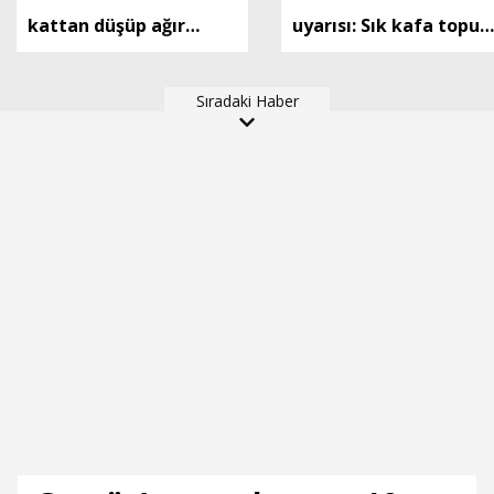
kattan düşüp ağır
uyarısı: Sık kafa topun
yaralandı
çıkanlarda risk artıyor
Sıradaki Haber