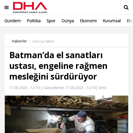
Gündem
Politika
Spor
Dünya
Ekonomi
Kurumsal
Eng
Ara
Haberler
Gercüş Haber
Batman’da el sanatları
ustası, engeline rağmen
mesleğini sürdürüyor
17.03.2025 - 12:10 |
Güncelleme: 17.03.2025 - 12:10
| DHA