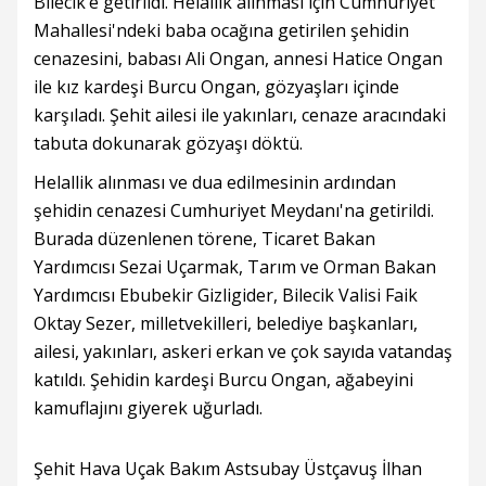
Bilecik’e getirildi. Helallik alınması için Cumhuriyet
Mahallesi'ndeki baba ocağına getirilen şehidin
cenazesini, babası Ali Ongan, annesi Hatice Ongan
ile kız kardeşi Burcu Ongan, gözyaşları içinde
karşıladı. Şehit ailesi ile yakınları, cenaze aracındaki
tabuta dokunarak gözyaşı döktü.
Helallik alınması ve dua edilmesinin ardından
şehidin cenazesi Cumhuriyet Meydanı'na getirildi.
Burada düzenlenen törene, Ticaret Bakan
Yardımcısı Sezai Uçarmak, Tarım ve Orman Bakan
Yardımcısı Ebubekir Gizligider, Bilecik Valisi Faik
Oktay Sezer, milletvekilleri, belediye başkanları,
ailesi, yakınları, askeri erkan ve çok sayıda vatandaş
katıldı. Şehidin kardeşi Burcu Ongan, ağabeyini
kamuflajını giyerek uğurladı.
Şehit Hava Uçak Bakım Astsubay Üstçavuş İlhan