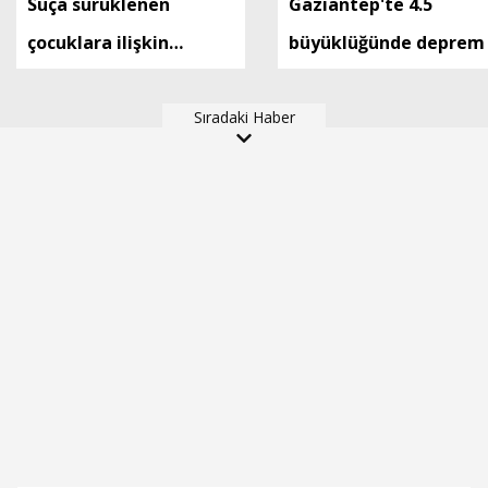
Suça sürüklenen
Gaziantep'te 4.5
çocuklara ilişkin
büyüklüğünde deprem
düzenlemeleri içeren
kanun teklifi, TBMM
Sıradaki Haber
Genel Kurulu'nda kabul
edildi (2)