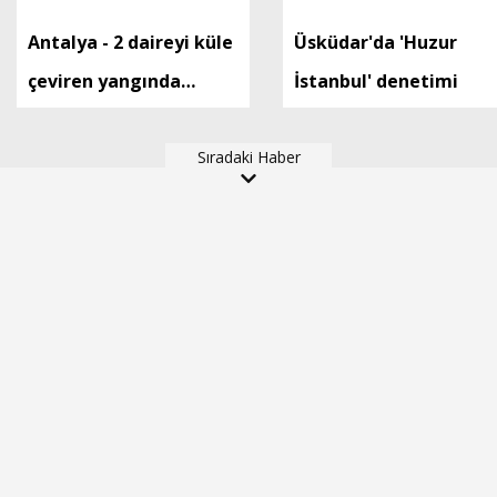
Antalya - 2 daireyi küle
Üsküdar'da 'Huzur
çeviren yangında
İstanbul' denetimi
mahsur kalan aile
kurtarıldı
Sıradaki Haber