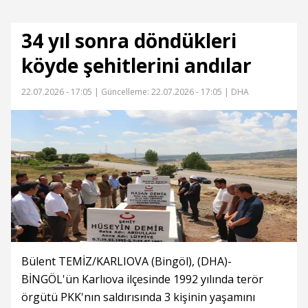
34 yıl sonra döndükleri
köyde şehitlerini andılar
22.07.2026 - 17:05 |
Güncelleme: 22.07.2026 - 17:05
| DHA
Bülent TEMİZ/KARLIOVA (Bingöl), (DHA)-
BİNGÖL'ün Karlıova ilçesinde 1992 yılında terör
örgütü PKK'nın saldırısında 3 kişinin yaşamını