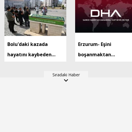
Bolu'daki kazada
Erzurum- Eşini
hayatını kaybeden
boşanmaktan
Batuhan, Kırıkkale'de
vazgeçirmek için 2
toprağa verildi
Sıradaki Haber
çocuğunu balkonda
alıkoydu; polis
tarafından etkisiz hal
getirildi