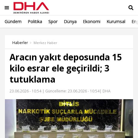
Gündem
Politika
Spor
Dünya
Ekonomi
Kurumsal
Eng
Ara
Haberler
Merkez Haber
Aracın yakıt deposunda 15
kilo esrar ele geçirildi; 3
tutuklama
23.06.2026 - 10:54 |
Güncelleme: 23.06.2026 - 10:54
| DHA