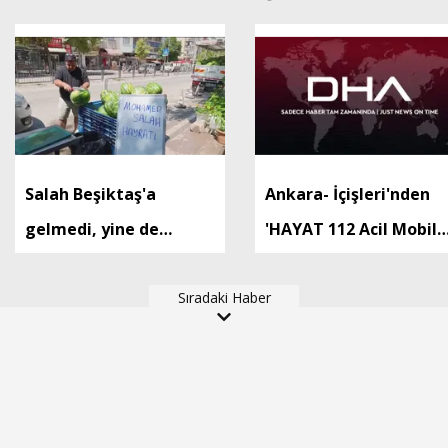
Salah Beşiktaş'a
Ankara- İçişleri'nden
gelmedi, yine de
'HAYAT 112 Acil Mobil
ücretsiz karpuz dağıttı
Uygulaması' için kamu
Sıradaki Haber
spotu