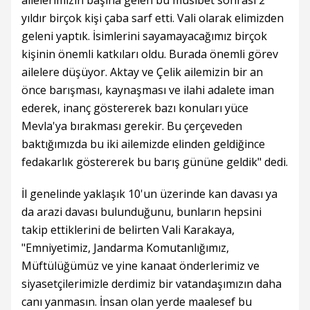
ailelerimizin başına gelen bu musibet sonrası 2
yıldır birçok kişi çaba sarf etti. Vali olarak elimizden
geleni yaptık. İsimlerini sayamayacağımız birçok
kişinin önemli katkıları oldu. Burada önemli görev
ailelere düşüyor. Aktay ve Çelik ailemizin bir an
önce barışması, kaynaşması ve ilahi adalete iman
ederek, inanç göstererek bazı konuları yüce
Mevla'ya bırakması gerekir. Bu çerçeveden
baktığımızda bu iki ailemizde elinden geldiğince
fedakarlık göstererek bu barış gününe geldik" dedi.
İl genelinde yaklaşık 10'un üzerinde kan davası ya
da arazi davası bulunduğunu, bunların hepsini
takip ettiklerini de belirten Vali Karakaya,
"Emniyetimiz, Jandarma Komutanlığımız,
Müftülüğümüz ve yine kanaat önderlerimiz ve
siyasetçilerimizle derdimiz bir vatandaşımızın daha
canı yanmasın. İnsan olan yerde maalesef bu