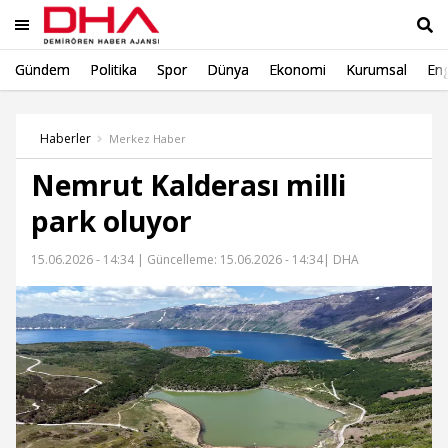
Gündem
Politika
Spor
Dünya
Ekonomi
Kurumsal
Eng
Ara
Haberler
Merkez Haber
Nemrut Kalderası milli
park oluyor
15.06.2026 - 14:34 |
Güncelleme: 15.06.2026 - 14:34
| DHA