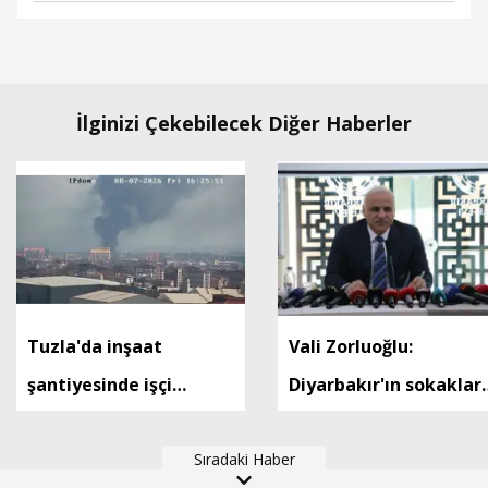
İlginizi Çekebilecek Diğer Haberler
Tuzla'da inşaat
Vali Zorluoğlu:
şantiyesinde işçi
Diyarbakır'ın sokakları
konteynerinde yangın-
çetelere emanet
1
Sıradaki Haber
söylemini asla kabul