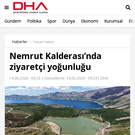
Gündem
Politika
Spor
Dünya
Ekonomi
Kurumsal
Eng
Ara
Haberler
Tatvan Haber
Nemrut Kalderası’nda
ziyaretçi yoğunluğu
14.06.2026 - 09:23 |
Güncelleme: 14.06.2026 - 09:23
| DHA