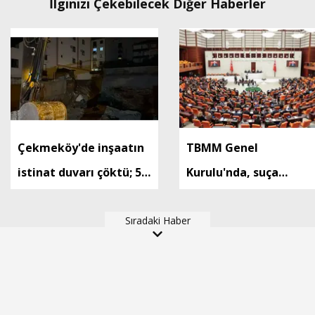
İlginizi Çekebilecek Diğer Haberler
Çekmeköy'de inşaatın
TBMM Genel
istinat duvarı çöktü; 5
Kurulu'nda, suça
katlı bina tahliye edildi
sürüklenen çocuklara
Sıradaki Haber
ilişkin düzenlemeleri
de içeren teklifin 6
maddesi kabul edildi