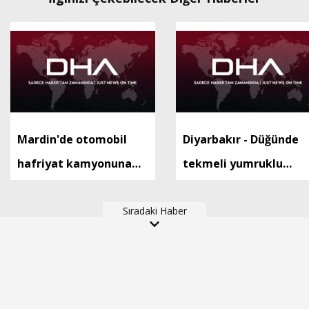
Mardin'de otomobil
Diyarbakır - Düğünde
hafriyat kamyonuna
tekmeli yumruklu
arkadan çarptı: 1 ölü, 2
kavga: 5 yaralı
yaralı
Sıradaki Haber