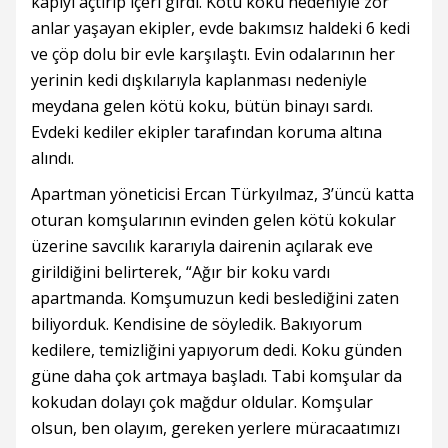
kapıyı açtırıp içeri girdi. Kötü koku nedeniyle zor
anlar yaşayan ekipler, evde bakımsız haldeki 6 kedi
ve çöp dolu bir evle karşılaştı. Evin odalarının her
yerinin kedi dışkılarıyla kaplanması nedeniyle
meydana gelen kötü koku, bütün binayı sardı.
Evdeki kediler ekipler tarafından koruma altına
alındı.
Apartman yöneticisi Ercan Türkyılmaz, 3’üncü katta
oturan komşularının evinden gelen kötü kokular
üzerine savcılık kararıyla dairenin açılarak eve
girildiğini belirterek, “Ağır bir koku vardı
apartmanda. Komşumuzun kedi beslediğini zaten
biliyorduk. Kendisine de söyledik. Bakıyorum
kedilere, temizliğini yapıyorum dedi. Koku günden
güne daha çok artmaya başladı. Tabi komşular da
kokudan dolayı çok mağdur oldular. Komşular
olsun, ben olayım, gereken yerlere müracaatımızı