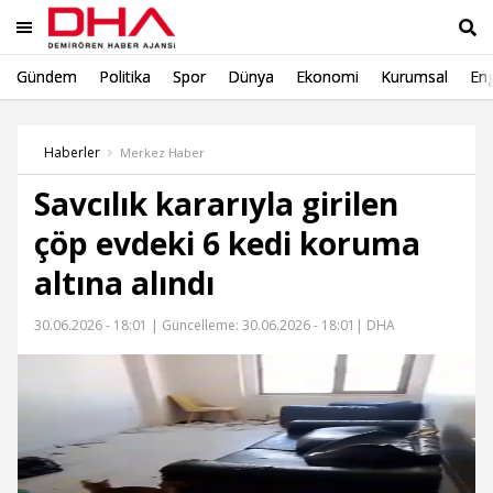
Gündem
Politika
Spor
Dünya
Ekonomi
Kurumsal
Eng
Ara
Haberler
Merkez Haber
Savcılık kararıyla girilen
çöp evdeki 6 kedi koruma
altına alındı
30.06.2026 - 18:01 |
Güncelleme: 30.06.2026 - 18:01
| DHA