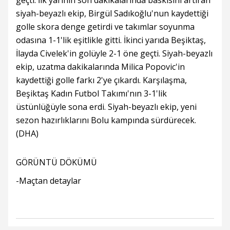
geçti. İlk yarının son dakikalarında baskısını artıran
siyah-beyazlı ekip, Birgül Sadıkoğlu'nun kaydettiği
golle skora denge getirdi ve takımlar soyunma
odasına 1-1'lik eşitlikle gitti. İkinci yarıda Beşiktaş,
İlayda Civelek'in golüyle 2-1 öne geçti. Siyah-beyazlı
ekip, uzatma dakikalarında Milica Popovic'in
kaydettiği golle farkı 2'ye çıkardı. Karşılaşma,
Beşiktaş Kadın Futbol Takımı'nın 3-1'lik
üstünlüğüyle sona erdi. Siyah-beyazlı ekip, yeni
sezon hazırlıklarını Bolu kampında sürdürecek.
(DHA)
GÖRÜNTÜ DÖKÜMÜ
-Maçtan detaylar