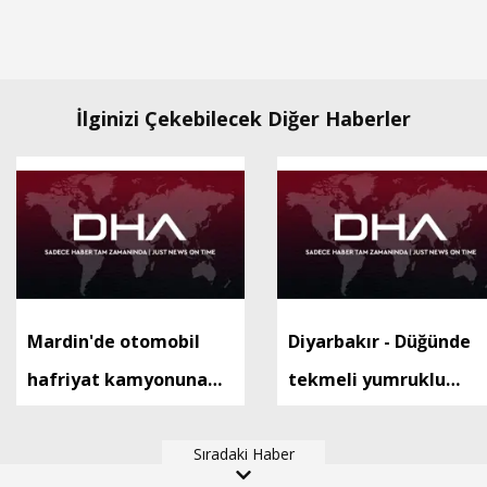
İlginizi Çekebilecek Diğer Haberler
Mardin'de otomobil
Diyarbakır - Düğünde
hafriyat kamyonuna
tekmeli yumruklu
arkadan çarptı: 1 ölü, 2
kavga: 5 yaralı
yaralı
Sıradaki Haber