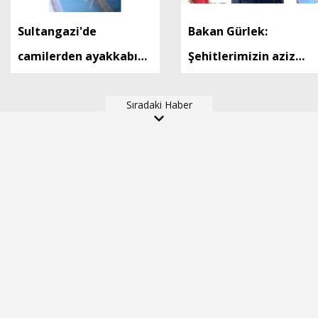
Sultangazi'de
Bakan Gürlek:
camilerden ayakkabı
Şehitlerimizin aziz
çalan şüpheli
hatıralarını incitecek
kamerada
Sıradaki Haber
hiçbir tasarrufa izin
verilmeyecek