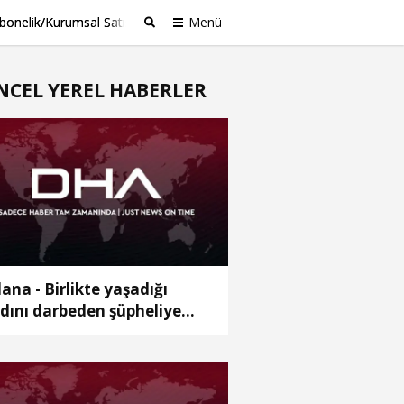
bonelik/Kurumsal Satış
Menü
Ara
NCEL YEREL HABERLER
ana - Birlikte yaşadığı
dını darbeden şüpheliye
aklaştırma; geçmiş
llardaki darp görüntüleri
taya çıktı