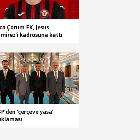
ca Çorum FK, Jesus
mirez’i kadrosuna kattı
P’den ‘çerçeve yasa’
ıklaması