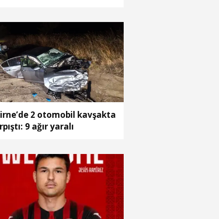
aştırma Merkezi’ni
çiören’de kurma kararı
dık
irne’de 2 otomobil kavşakta
rpıştı: 9 ağır yaralı