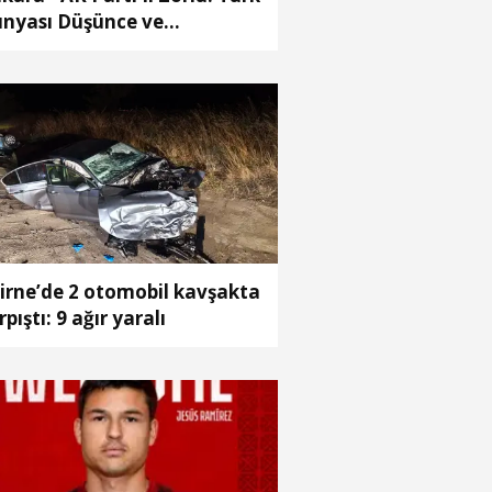
nyası Düşünce ve
aştırma Merkezi’ni
çiören’de kurma kararı
dık
irne’de 2 otomobil kavşakta
rpıştı: 9 ağır yaralı