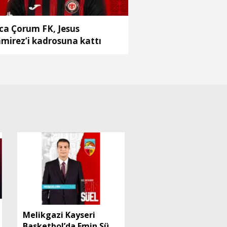
ca Çorum FK, Jesus
mirez’i kadrosuna kattı
Melikgazi Kayseri
Basketbol’da Emin Süel