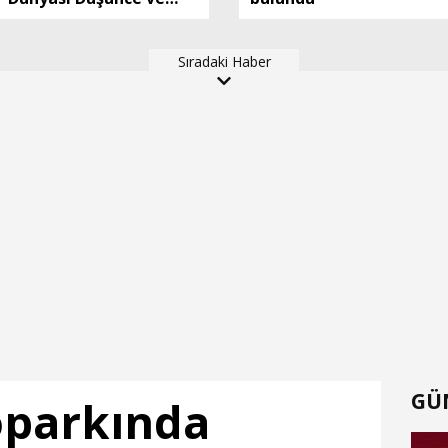
Araştırma Merkezi’ni
Keçiören’de kurma
Sıradaki Haber
kararı aldık
GÜ
toparkında