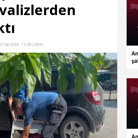
valizlerden
ktı
07.08.2026 - 11:39
| DHA
An
şa
An