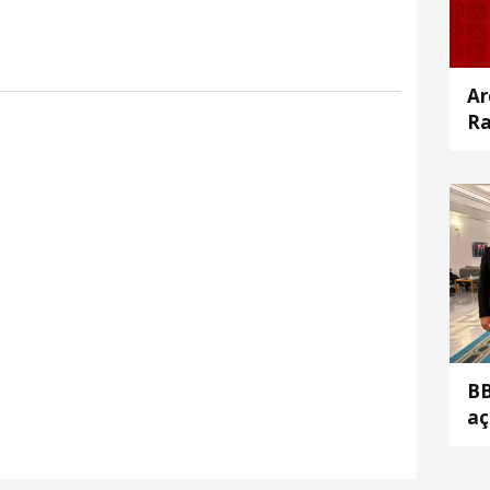
Ar
Ra
BB
aç