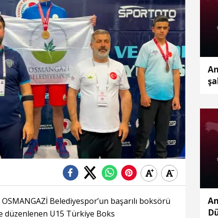
An
şa
An
 OSMANGAZİ Belediyespor’un başarılı boksörü
Dü
 düzenlenen U15 Türkiye Boks