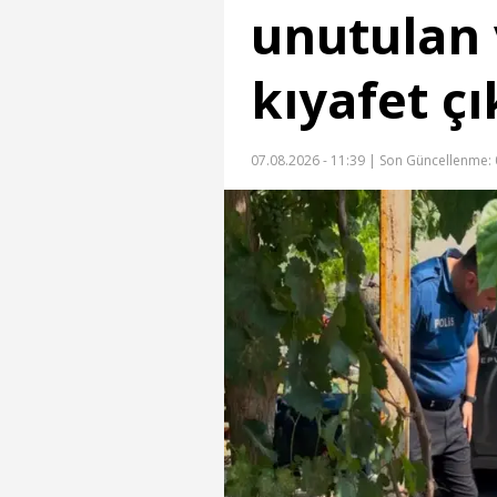
unutulan 
kıyafet çı
07.08.2026 - 11:39 |
Son Güncellenme: 