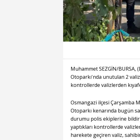
Muhammet SEZGİN/BURSA, (DHA
Otoparkı'nda unutulan 2 valiz 
kontrollerde valizlerden kıyafet
Osmangazi ilçesi Çarşamba Mah
Otoparkı kenarında bugün saat
durumu polis ekiplerine bildir
yaptıkları kontrollerde valizle
harekete geçiren valiz, sahibine