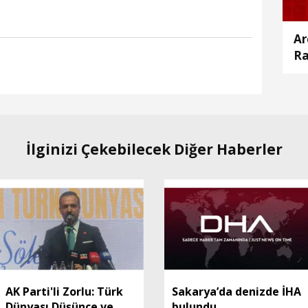
Ar
Ra
İlginizi Çekebilecek Diğer Haberler
AK Parti'li Zorlu: Türk
Sakarya’da denizde İHA
Dünyası Düşünce ve
bulundu