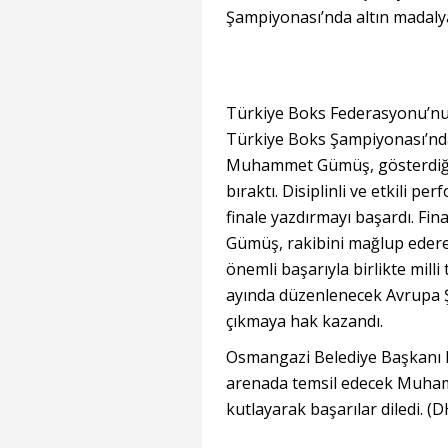
Şampiyonası’nda altın madal
Türkiye Boks Federasyonu’nun
Türkiye Boks Şampiyonası’nd
Muhammet Gümüş, gösterdiği b
bıraktı. Disiplinli ve etkili p
finale yazdırmayı başardı. Fi
Gümüş, rakibini mağlup ederek
önemli başarıyla birlikte mill
ayında düzenlenecek Avrupa Ş
çıkmaya hak kazandı.
Osmangazi Belediye Başkanı E
arenada temsil edecek Muha
kutlayarak başarılar diledi. (