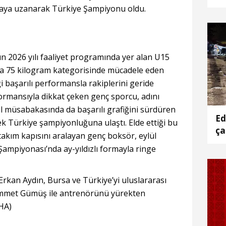
Ar
yaya uzanarak Türkiye Şampiyonu oldu.
Ke
al
 2026 yılı faaliyet programında yer alan U15
a 75 kilogram kategorisinde mücadele eden
aşarılı performansla rakiplerini geride
erformansıyla dikkat çeken genç sporcu, adını
nal müsabakasında da başarılı grafiğini sürdüren
Ed
 Türkiye şampiyonluğuna ulaştı. Elde ettiği bu
ça
i takım kapısını aralayan genç boksör, eylül
ampiyonası’nda ay-yıldızlı formayla ringe
rkan Aydın, Bursa ve Türkiye’yi uluslararası
mmet Gümüş ile antrenörünü yürekten
DHA)