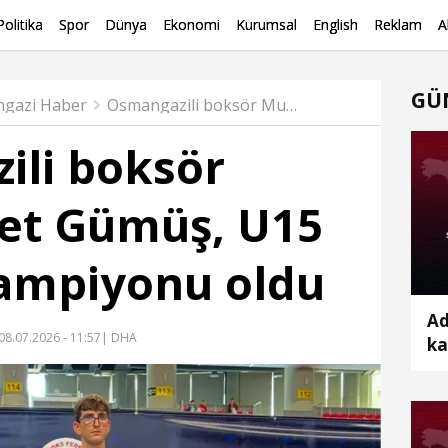
Politika
Spor
Dünya
Ekonomi
Kurumsal
English
Reklam
A
GÜ
gazi Haber
Osmangazili boksör Muhammet Gümüş, U15 Türkiye Şampiyonu oldu
ili boksör
t Gümüş, U15
Şampiyonu oldu
Ad
08.07.2026 - 11:57
| DHA
ka
uz
yı
or