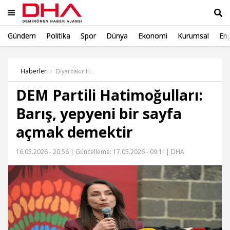
Gündem
Politika
Spor
Dünya
Ekonomi
Kurumsal
Eng
Ara
Haberler
Diyarbakır Haber
DEM Partili Hatimoğulları:
Barış, yepyeni bir sayfa
açmak demektir
16.05.2026 - 20:56 |
Güncelleme: 17.05.2026 - 09:11
| DHA