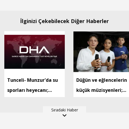
İlginizi Çekebilecek Diğer Haberler
Tunceli- Munzur'da su
Düğün ve eğlencelerin
sporları heyecanı;
küçük müzisyenleri;
renkli görüntüler
Ada-Ege-Umut
ortaya çıktı
Sıradaki Haber