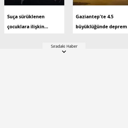
Suça sürüklenen
Gaziantep'te 4.5
çocuklara ilişkin
büyüklüğünde deprem
düzenlemeleri içeren
kanun teklifi, TBMM
Sıradaki Haber
Genel Kurulu'nda kabul
edildi (2)