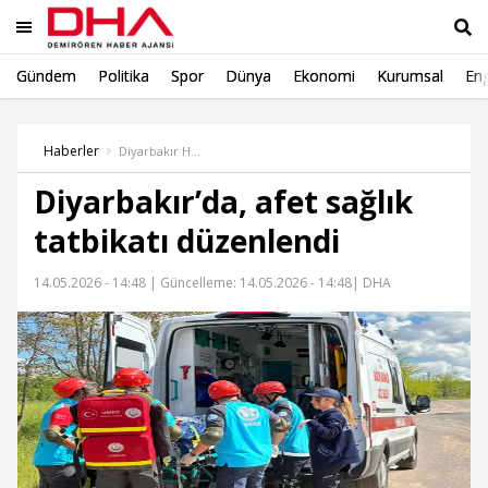
Gündem
Politika
Spor
Dünya
Ekonomi
Kurumsal
Eng
Ara
Haberler
Diyarbakır Haber
Diyarbakır’da, afet sağlık
tatbikatı düzenlendi
14.05.2026 - 14:48 |
Güncelleme: 14.05.2026 - 14:48
| DHA