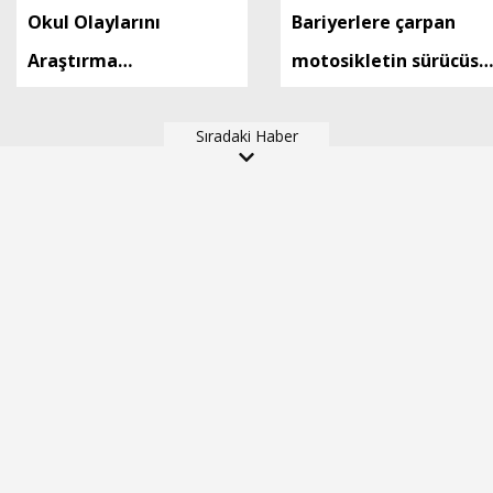
Okul Olaylarını
Bariyerlere çarpan
Araştırma
motosikletin sürücüsü
Komisyonu'nda
öldü
milletvekilleri rapora
Sıradaki Haber
ilişkin önerileri ele
alındı