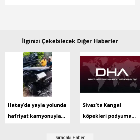
İlginizi Çekebilecek Diğer Haberler
Hatay’da yayla yolunda
Sivas'ta Kangal
hafriyat kamyonuyla
köpekleri podyuma
otomobil çarpıştı; 9
çıktı
yaralı
Sıradaki Haber