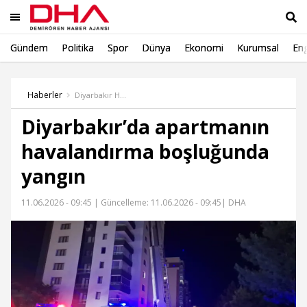
Gündem
Politika
Spor
Dünya
Ekonomi
Kurumsal
Eng
Ara
Haberler
Diyarbakır Haber
Diyarbakır’da apartmanın
havalandırma boşluğunda
yangın
11.06.2026 - 09:45 |
Güncelleme: 11.06.2026 - 09:45
| DHA