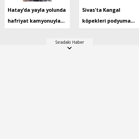
Hatay’da yayla yolunda
Sivas'ta Kangal
hafriyat kamyonuyla
köpekleri podyuma
otomobil çarpıştı; 9
çıktı
yaralı
Sıradaki Haber