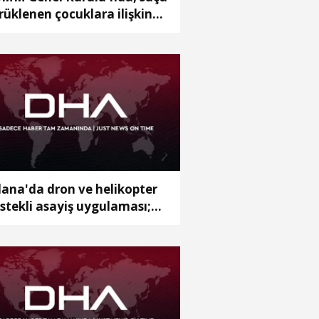
rüklenen çocuklara ilişkin
zenlemeleri de içeren
klifin 6 maddesi kabul edildi
ana'da dron ve helikopter
stekli asayiş uygulaması;
anan 62 şüpheli yakalandı