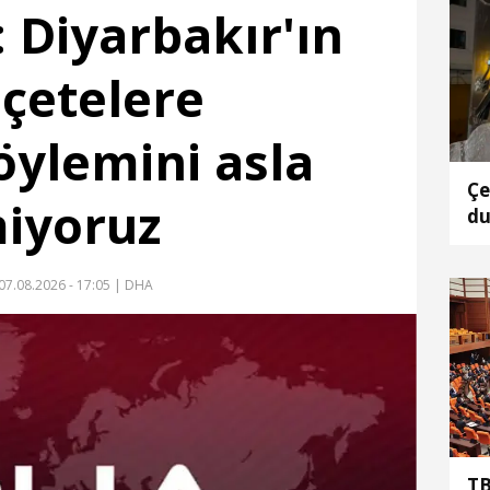
: Diyarbakır'ın
 çetelere
ylemini asla
Çe
iyoruz
du
ta
07.08.2026 - 17:05
| DHA
TB