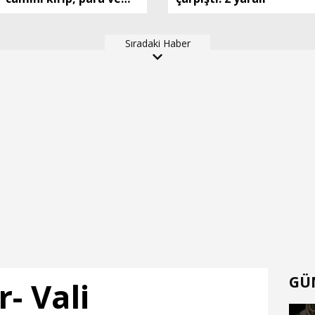
altınları çalan kar
maskeli 5 şüpheli, 3
Sıradaki Haber
ilde düzenlenen
operasyonlarla
yakalandı
GÜ
- Vali