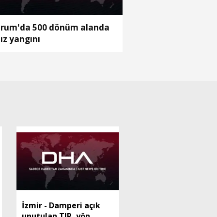
rum'da 500 dönüm alanda
ız yangını
İzmir - Damperi açık
unutulan TIR, yön