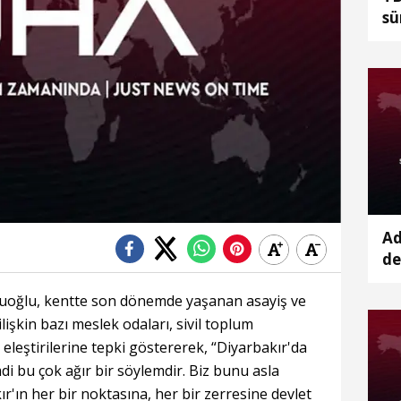
sü
dü
te
Ad
de
ar
luoğlu, kentte son dönemde yaşanan asayiş ve
lişkin bazı meslek odaları, sivil toplum
n eleştirilerine tepki göstererek, “Diyarbakır'da
di bu çok ağır bir söylemdir. Biz bunu asla
r'ın her bir noktasına, her bir zerresine devlet