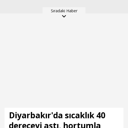
en iyisine layık
12 yaralı
Sıradaki Haber
Diyarbakır'da sıcaklık 40
dereceyi aştı, hortumla