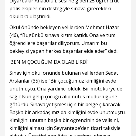
Diyarbakır Anadolu Lisesi’ne giden 25 öğrenci de
polis ekiplerinin desteğiyle sınava girecekleri
okullara ulaştırıldı.
Okul önünde bekleyen velilerden Mehmet Hazar
(46), “Bugünkü sınava kızım katıldı. Ona ve tüm
öğrencilere başarılar diliyorum. Umarım bu
bekleyişi yapan herkes başarılar elde eder” dedi.
‘BENİM ÇOCUĞUM DA OLABİLİRDİ’
Sınav için okul önünde bulunan velilerden Sedat
Arslanlar (35) ise “Bir çocuğumuz kimliğini evde
unutmuştu. Ona yardımcı olduk. Bir motokurye de
sağ olsun gelip çocuğu alıp nüfus müdürlüğüne
götürdü. Sınava yetişmesi için bir belge çıkaracak.
Başka bir arkadaşımız da kimliğini evde unutmuştu.
Kimliğini unutan başka bir öğrencinin de velisini,
kimliğini alması için Seyrantepe’den ticari taksiyle