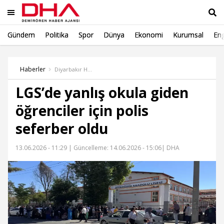
Gündem
Politika
Spor
Dünya
Ekonomi
Kurumsal
Eng
Ara
Haberler
Diyarbakır Haber
LGS’de yanlış okula giden
öğrenciler için polis
seferber oldu
13.06.2026 - 11:29 |
Güncelleme: 14.06.2026 - 15:06
| DHA