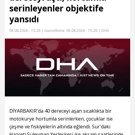
serinleyenler objektife
yansıdı
05.08.2026 - 15:26 |
Güncelleme: 05.08.2026 - 15:26
| DHA
DİYARBAKIR'da 40 dereceyi aşan sıcaklıkta bir
motokurye hortumla serinlerken, çocuklar ise
çeşme ve fıskiyelerin altında eğlendi. Sur'daki
Hazreti Süleyman Yerleşkesi ise akşam saatlerinde