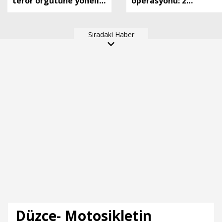
terör örgütüne yönelik
operasyonu: 2
düzenlenen
tutuklama
operasyonlarda 104
Sıradaki Haber
şüpheli yakalandı
Düzce- Motosikletin