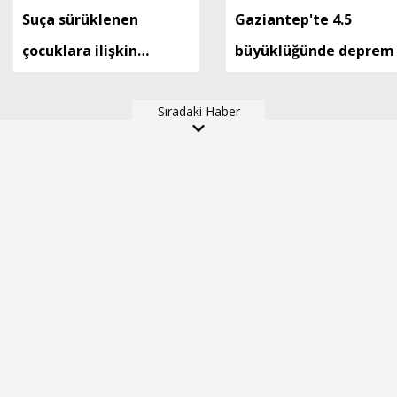
Suça sürüklenen
Gaziantep'te 4.5
çocuklara ilişkin
büyüklüğünde deprem
düzenlemeleri içeren
kanun teklifi, TBMM
Sıradaki Haber
Genel Kurulu'nda kabul
edildi (2)