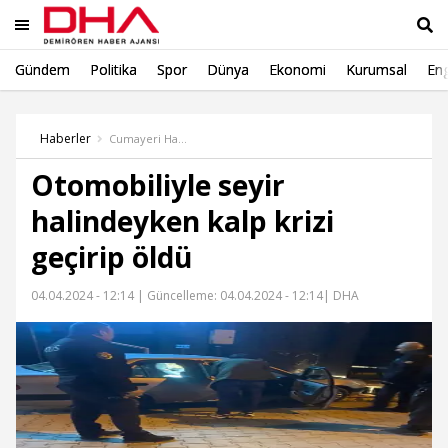
Gündem
Politika
Spor
Dünya
Ekonomi
Kurumsal
Eng
Ara
Haberler
Cumayeri Haber
Otomobiliyle seyir
halindeyken kalp krizi
geçirip öldü
04.04.2024 - 12:14 |
Güncelleme: 04.04.2024 - 12:14
| DHA