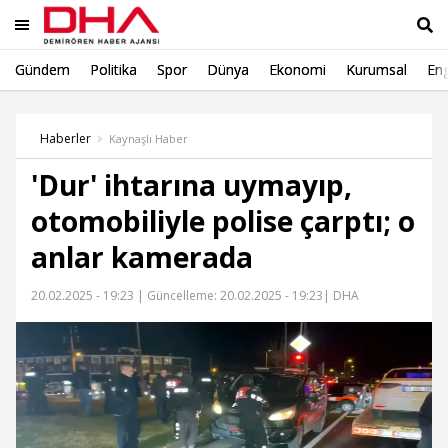
Gündem
Politika
Spor
Dünya
Ekonomi
Kurumsal
Eng
Ara
Haberler
Kaynaşlı Haber
'Dur' ihtarına uymayıp,
otomobiliyle polise çarptı; o
anlar kamerada
20.02.2025 - 19:23 |
Güncelleme: 20.02.2025 - 19:23
| DHA