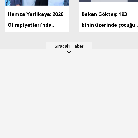
Hamza Yerlikaya: 2028
Bakan Göktaş: 193
Olimpiyatları'nda
binin üzerinde çocuğu
modern pentatlonda
ailesinin yanında takip
büyük başarılar elde
Sıradaki Haber
ediyoruz
edeceğiz