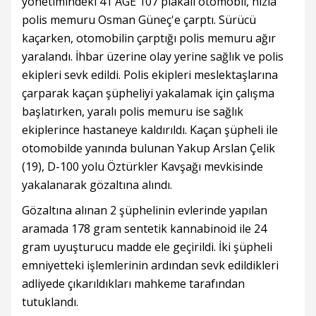
yönetimindeki 41 AGE 107 plakalı otomobil, hızla
polis memuru Osman Güneç'e çarptı. Sürücü
kaçarken, otomobilin çarptığı polis memuru ağır
yaralandı. İhbar üzerine olay yerine sağlık ve polis
ekipleri sevk edildi. Polis ekipleri meslektaşlarına
çarparak kaçan şüpheliyi yakalamak için çalışma
başlatırken, yaralı polis memuru ise sağlık
ekiplerince hastaneye kaldırıldı. Kaçan şüpheli ile
otomobilde yanında bulunan Yakup Arslan Çelik
(19), D-100 yolu Öztürkler Kavşağı mevkisinde
yakalanarak gözaltına alındı.
Gözaltına alınan 2 şüphelinin evlerinde yapılan
aramada 178 gram sentetik kannabinoid ile 24
gram uyuşturucu madde ele geçirildi. İki şüpheli
emniyetteki işlemlerinin ardından sevk edildikleri
adliyede çıkarıldıkları mahkeme tarafından
tutuklandı.