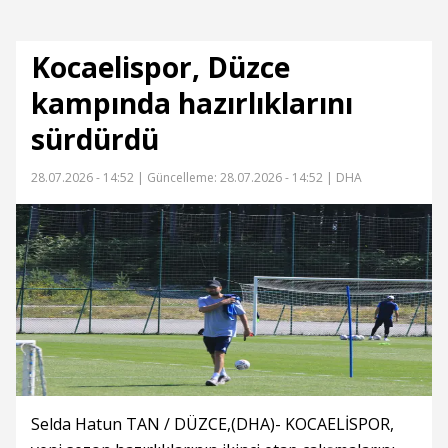
Kocaelispor, Düzce
kampında hazırlıklarını
sürdürdü
28.07.2026 - 14:52 |
Güncelleme: 28.07.2026 - 14:52
| DHA
Selda Hatun TAN / DÜZCE,(DHA)- KOCAELİSPOR,