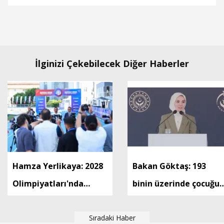
İlginizi Çekebilecek Diğer Haberler
Hamza Yerlikaya: 2028
Bakan Göktaş: 193
Olimpiyatları'nda
binin üzerinde çocuğu
modern pentatlonda
ailesinin yanında takip
büyük başarılar elde
Sıradaki Haber
ediyoruz