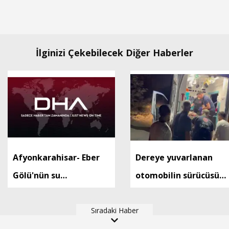
İlginizi Çekebilecek Diğer Haberler
Afyonkarahisar- Eber
Dereye yuvarlanan
Gölü'nün su
otomobilin sürücüsü
seviyesinde azalma
yaralandı
gözlendi
Sıradaki Haber