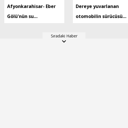
Afyonkarahisar- Eber
Dereye yuvarlanan
Gölü'nün su
otomobilin sürücüsü
seviyesinde azalma
yaralandı
gözlendi
Sıradaki Haber