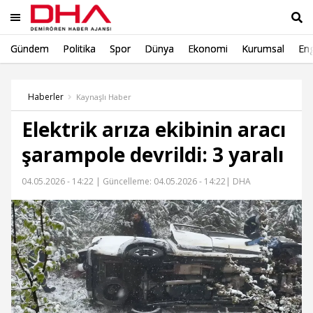
Gündem
Politika
Spor
Dünya
Ekonomi
Kurumsal
Eng
Ara
Haberler
Kaynaşlı Haber
Elektrik arıza ekibinin aracı
şarampole devrildi: 3 yaralı
04.05.2026 - 14:22 |
Güncelleme: 04.05.2026 - 14:22
| DHA