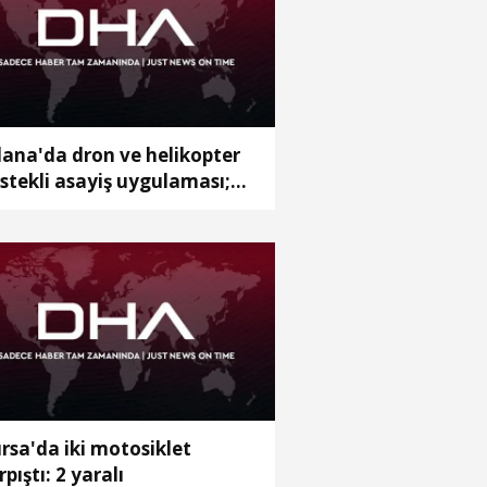
ana'da dron ve helikopter
stekli asayiş uygulaması;
anan 62 şüpheli yakalandı
rsa'da iki motosiklet
rpıştı: 2 yaralı