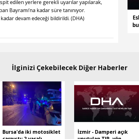
it edilen yerlere gerekli uyarılar yapılarak,
urban Bayramı’na kadar süre tanınıyor.
Es
adar devam edeceği bildirildi. (DHA)
bu
İlginizi Çekebilecek Diğer Haberler
Bursa'da iki motosiklet
İzmir - Damperi açık
çarpıştı: 2 yaralı
unutulan TIR, yön