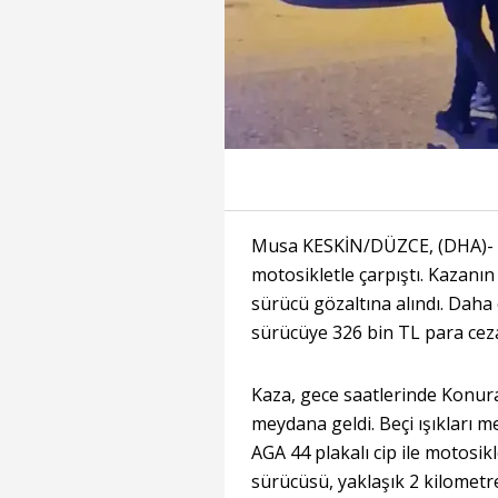
Musa KESKİN/DÜZCE, (DHA)- D
motosikletle çarpıştı. Kazanı
sürücü gözaltına alındı. Daha 
sürücüye 326 bin TL para cezas
Kaza, gece saatlerinde Konur
meydana geldi. Beçi ışıkları 
AGA 44 plakalı cip ile motosik
sürücüsü, yaklaşık 2 kilomet