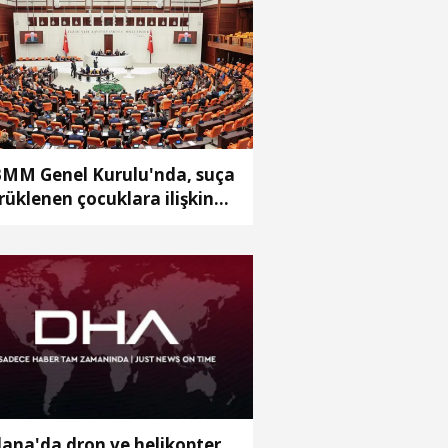
MM Genel Kurulu'nda, suça
rüklenen çocuklara ilişkin
zenlemeleri de içeren
klifin 6 maddesi kabul edildi
ana'da dron ve helikopter