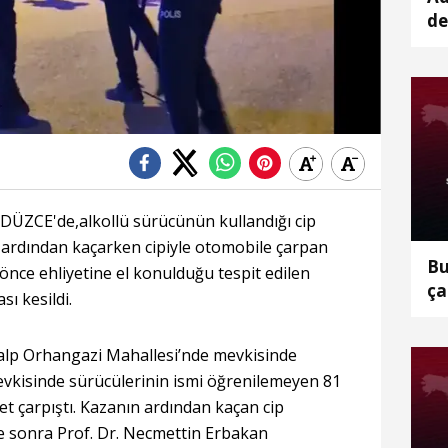
de
ar
ÜZCE'de,alkollü sürücünün kullandığı cip
n ardından kaçarken cipiyle otomobile çarpan
Bu
önce ehliyetine el konulduğu tespit edilen
ça
ı kesildi.
alp Orhangazi Mahallesi’nde mevkisinde
mevkisinde sürücülerinin ismi öğrenilemeyen 81
let çarpıştı. Kazanın ardından kaçan cip
re sonra Prof. Dr. Necmettin Erbakan