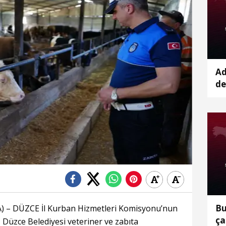
Ad
de
ar
Bu
– DÜZCE İl Kurban Hizmetleri Komisyonu’nun
ça
, Düzce Belediyesi veteriner ve zabıta