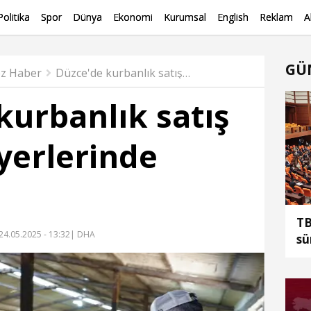
Politika
Spor
Dünya
Ekonomi
Kurumsal
English
Reklam
A
GÜ
z Haber
Düzce'de kurbanlık satış ve kesim yerlerinde denetim
kurbanlık satış
yerlerinde
TB
24.05.2025 - 13:32
| DHA
sü
dü
te