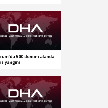
rum'da 500 dönüm alanda
ız yangını