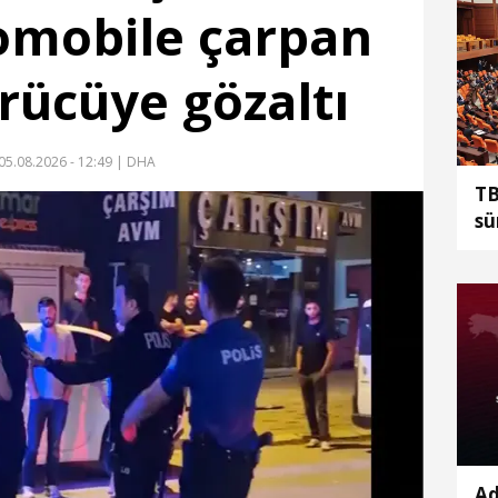
tomobile çarpan
ürücüye gözaltı
05.08.2026 - 12:49
| DHA
TB
sü
dü
te
Ad