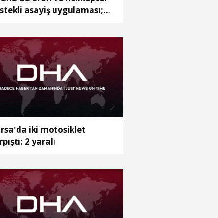
stekli asayiş uygulaması;
anan 62 şüpheli yakalandı
rsa'da iki motosiklet
rpıştı: 2 yaralı