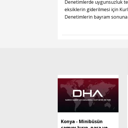
Denetimlerde uygunsuzluk tesp
eksiklerin giderilmesi için K
Denetimlerin bayram sonuna k
Konya - Minibüsün
camını kırıp, para ve