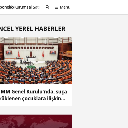
bonelik/Kurumsal Satış
Menü
Ara
NCEL YEREL HABERLER
MM Genel Kurulu'nda, suça
rüklenen çocuklara ilişkin
zenlemeleri de içeren
klifin 6 maddesi kabul edildi