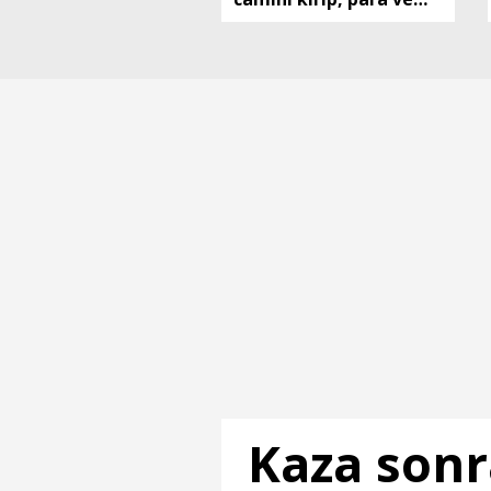
altınları çalan kar
maskeli 5 şüpheli, 3
ilde düzenlenen
operasyonlarla
yakalandı
Kaza sonr