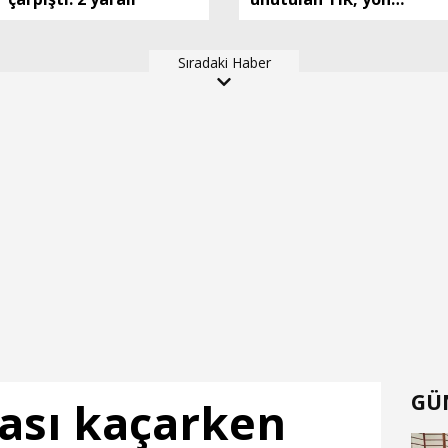
tabelasına çarparak
devrildi
Sıradaki Haber
GÜ
ası kaçarken