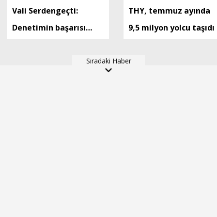
Vali Serdengeçti:
THY, temmuz ayında
Denetimin başarısı
9,5 milyon yolcu taşıdı
yazılan cezayla değil,
önlenen kazayla
Sıradaki Haber
ölçülür