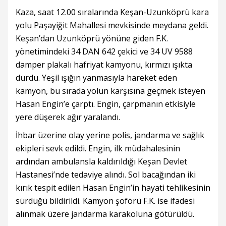
Kaza, saat 12.00 sıralarında Keşan-Uzunköprü kara
yolu Paşayiğit Mahallesi mevkisinde meydana geldi.
Keşan’dan Uzunköprü yönüne giden F.K.
yönetimindeki 34 DAN 642 çekici ve 34 UV 9588
damper plakalı hafriyat kamyonu, kırmızı ışıkta
durdu. Yeşil ışığın yanmasıyla hareket eden
kamyon, bu sırada yolun karşısına geçmek isteyen
Hasan Engin’e çarptı. Engin, çarpmanın etkisiyle
yere düşerek ağır yaralandı.
İhbar üzerine olay yerine polis, jandarma ve sağlık
ekipleri sevk edildi. Engin, ilk müdahalesinin
ardından ambulansla kaldırıldığı Keşan Devlet
Hastanesi’nde tedaviye alındı. Sol bacağından iki
kırık tespit edilen Hasan Engin’in hayati tehlikesinin
sürdüğü bildirildi. Kamyon şoförü F.K. ise ifadesi
alınmak üzere jandarma karakoluna götürüldü.