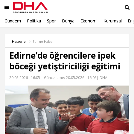
Gündem
Politika
Spor
Dünya
Ekonomi
Kurumsal
Eng
Ara
Haberler
Edirne Haber
Edirne’de öğrencilere ipek
böceği yetiştiriciliği eğitimi
20.05.2026 - 16:05 |
Güncelleme: 20.05.2026 - 16:05
| DHA