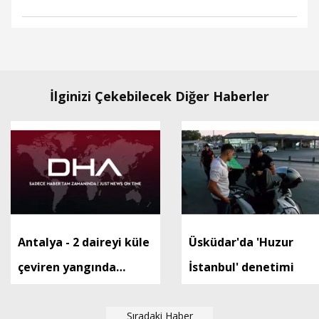
İlginizi Çekebilecek Diğer Haberler
Antalya - 2 daireyi küle
Üsküdar'da 'Huzur
çeviren yangında
İstanbul' denetimi
mahsur kalan aile
kurtarıldı
Sıradaki Haber