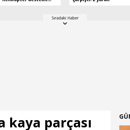
asayiş uygulaması;
aranan 62 şüpheli
Sıradaki Haber
yakalandı
GÜ
 kaya parçası