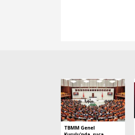
TBMM Genel
Kurulu'nda, suça