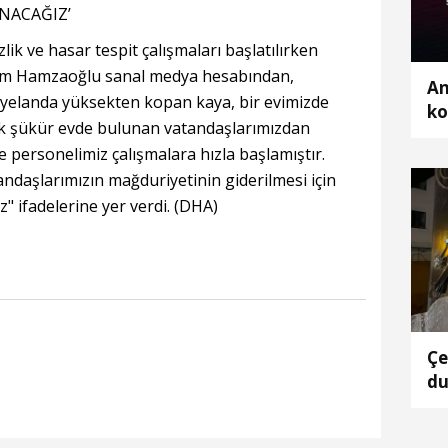
NACAĞIZ’
ik ve hasar tespit çalışmaları başlatılırken
lim Hamzaoğlu sanal medya hesabından,
An
heyelanda yüksekten kopan kaya, bir evimizde
ko
ok şükür evde bulunan vatandaşlarımızdan
 personelimiz çalışmalara hızla başlamıştır.
andaşlarımızın mağduriyetinin giderilmesi için
" ifadelerine yer verdi. (DHA)
Çe
du
ta