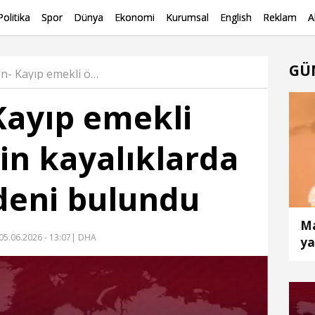
Politika
Spor
Dünya
Ekonomi
Kurumsal
English
Reklam
A
GÜ
Giresun- Kayıp emekli öğretmenin kayalıklarda cansız bedeni bulundu Haber
Kayıp emekli
n kayalıklarda
deni bulundu
Ma
05.06.2026 - 13:07
| DHA
ya