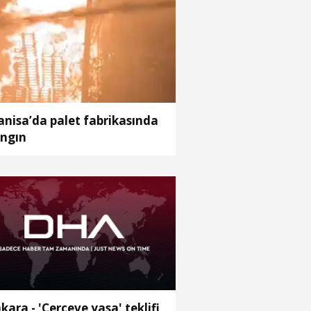
nisa’da palet fabrikasında
ngın
kara - 'Çerçeve yasa' teklifi