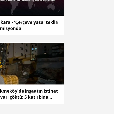
kara - 'Çerçeve yasa' teklifi
misyonda
kmeköy'de inşaatın istinat
varı çöktü; 5 katlı bina
hliye edildi