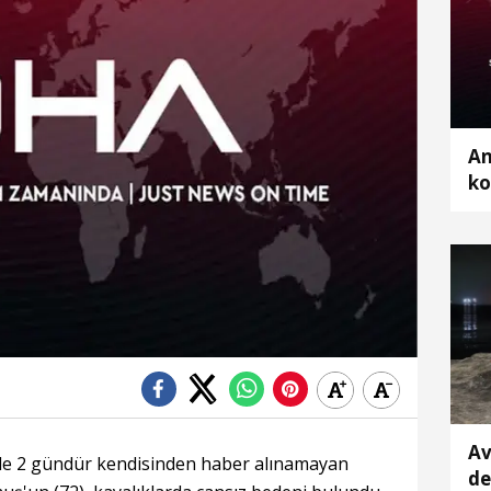
An
ko
Av
de 2 gündür kendisinden haber alınamayan
de