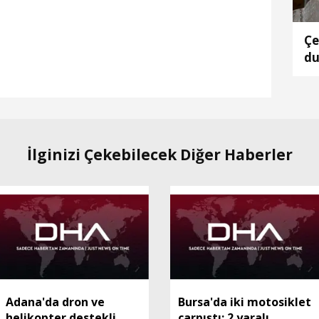
Çe
du
ta
İlginizi Çekebilecek Diğer Haberler
Adana'da dron ve
Bursa'da iki motosiklet
helikopter destekli
çarpıştı: 2 yaralı