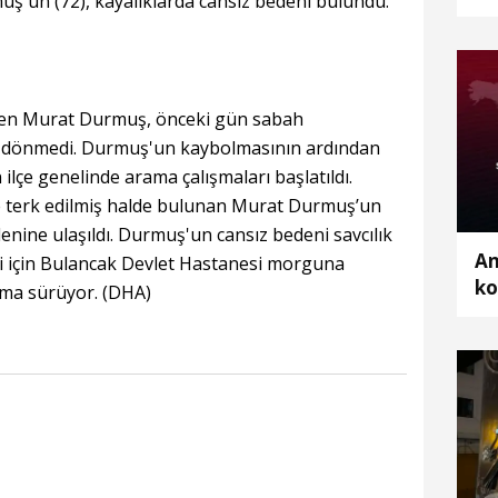
'un (72), kayalıklarda cansız bedeni bulundu.
ka
men Murat Durmuş, önceki gün sabah
eri dönmedi. Durmuş'un kaybolmasının ardından
 ilçe genelinde arama çalışmaları başlatıldı.
e terk edilmiş halde bulunan Murat Durmuş’un
enine ulaşıldı. Durmuş'un cansız bedeni savcılık
An
i için Bulancak Devlet Hastanesi morguna
ko
turma sürüyor. (DHA)