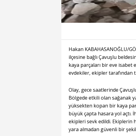
Hakan KABAHASANOĞLU/GÖREL
ilçesine bağlı Çavuşlu belde
kaya parçaları bir eve isabet
evdekiler, ekipler tarafından ta
Olay, gece saatlerinde Çavuşl
Bölgede etkili olan sağanak y
yüksekten kopan bir kaya par
büyük çapta hasara yol açtı. 
ekipleri sevk edildi. Ekipleri
yara almadan güvenli bir şekild