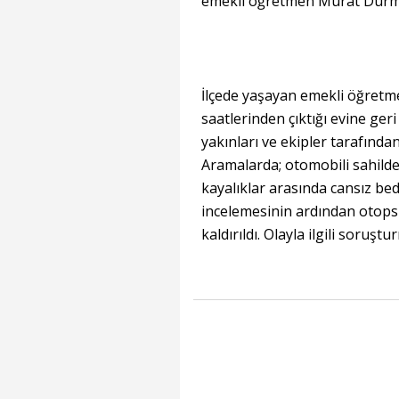
emekli öğretmen Murat Durmuş
İlçede yaşayan emekli öğret
saatlerinden çıktığı evine g
yakınları ve ekipler tarafından
Aramalarda; otomobili sahild
kayalıklar arasında cansız bed
incelemesinin ardından otops
kaldırıldı. Olayla ilgili soruş