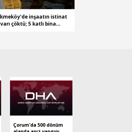
kmeköy'de inşaatın istinat
varı çöktü; 5 katlı bina
hliye edildi
Çorum'da 500 dönüm
alanda anız yangını