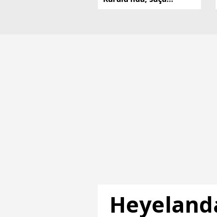
sürüklenen çocuklara
ilişkin düzenlemeleri
de içeren teklifin 6
maddesi kabul edildi
Heyelanda