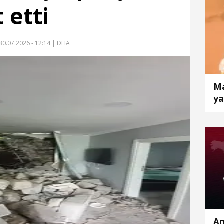
 etti
30.07.2026 - 12:14
| DHA
Ma
ya
An