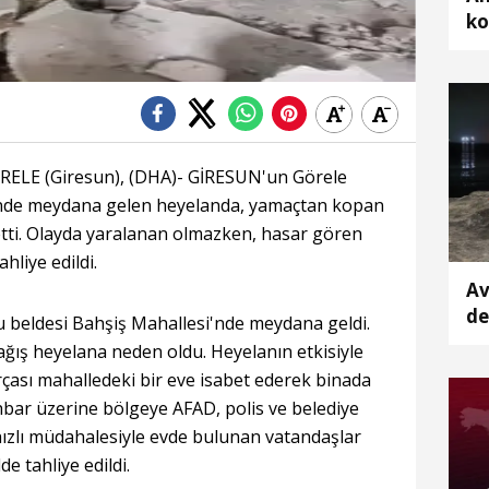
ko
E (Giresun), (DHA)- GİRESUN'un Görele
sinde meydana gelen heyelanda, yamaçtan kopan
 etti. Olayda yaralanan olmazken, hasar gören
hliye edildi.
Av
de
u beldesi Bahşiş Mahallesi'nde meydana geldi.
ka
ağış heyelana neden oldu. Heyelanın etkisiyle
çası mahalledeki bir eve isabet ederek binada
İhbar üzerine bölgeye AFAD, polis ve belediye
n hızlı müdahalesiyle evde bulunan vatandaşlar
e tahliye edildi.