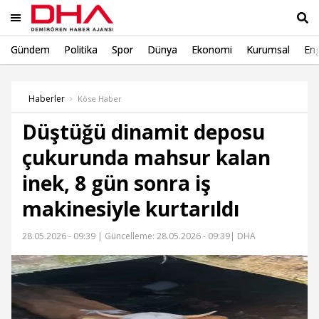
Gündem
Politika
Spor
Dünya
Ekonomi
Kurumsal
Eng
Ara
Haberler
Köse Haber
Düştüğü dinamit deposu
çukurunda mahsur kalan
inek, 8 gün sonra iş
makinesiyle kurtarıldı
28.05.2026 - 09:39 |
Güncelleme: 28.05.2026 - 09:39
| DHA