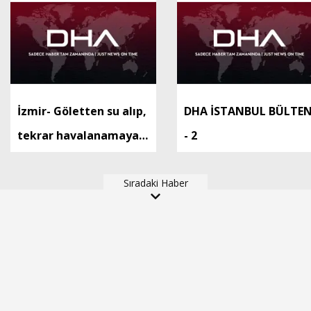
İzmir- Göletten su alıp,
DHA İSTANBUL BÜLTEN
tekrar havalanamayan
- 2
yangın söndürme
uçağının iniş anı
Sıradaki Haber
kamerada