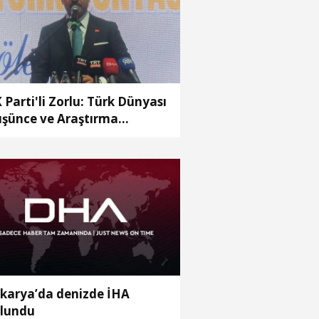
 Parti'li Zorlu: Türk Dünyası
şünce ve Araştırma
rkezi’ni Keçiören’de kurma
rarı aldık
karya’da denizde İHA
lundu