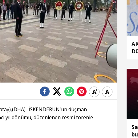
AK
Dü
Me
ka
tay),(DHA)- İSKENDERUN'un düşman
nci yıl dönümü, düzenlenen resmi törenle
Sa
bu