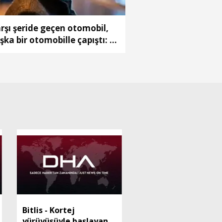
rşı şeride geçen otomobil,
şka bir otomobille çapıştı: 1
ü, 2 ağır yaralı(2)
Bitlis - Kortej
yürüyüşüyle başlayan