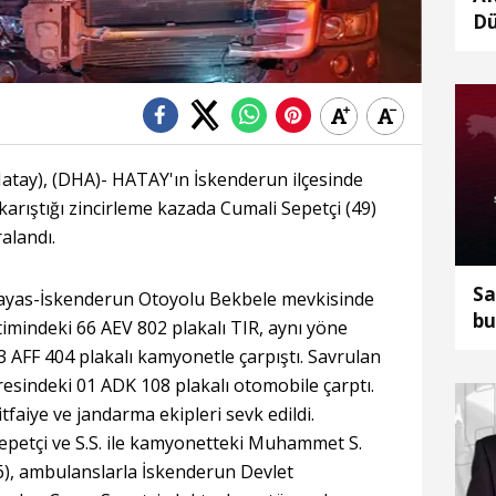
Dü
Me
ka
y), (DHA)- HATAY'ın İskenderun ilçesinde
arıştığı zincirleme kazada Cumali Sepetçi (49)
ralandı.
Sa
Payas-İskenderun Otoyolu Bekbele mevkisinde
bu
timindeki 66 AEV 802 plakalı TIR, aynı yöne
 33 AFF 404 plakalı kamyonetle çarpıştı. Savrulan
esindeki 01 ADK 108 plakalı otomobile çarptı.
tfaiye ve jandarma ekipleri sevk edildi.
epetçi ve S.S. ile kamyonetteki Muhammet S.
. (6), ambulanslarla İskenderun Devlet