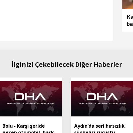
Ka
ba
öl
İlginizi Çekebilecek Diğer Haberler
Bolu - Karşı şeride
Aydın’da seri hırsızlık
geçen otomobil, başka
şüphelisi suçüstü