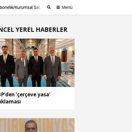
bonelik/Kurumsal Satış
Menü
Ara
NCEL YEREL HABERLER
P’den ‘çerçeve yasa’
ıklaması