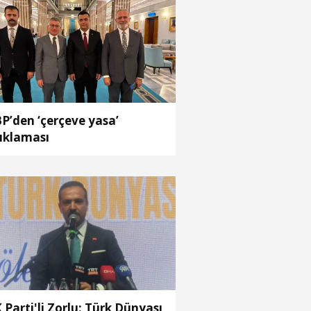
P’den ‘çerçeve yasa’
ıklaması
 Parti'li Zorlu: Türk Dünyası