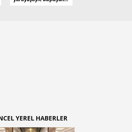
kutlamalar, 3 gün
sürecek
NCEL YEREL HABERLER