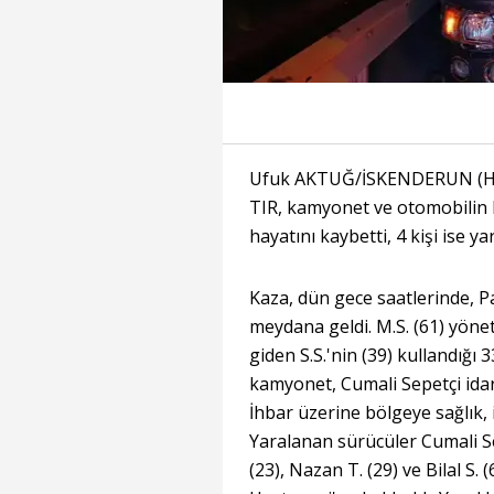
Ufuk AKTUĞ/İSKENDERUN (Hata
TIR, kamyonet ve otomobilin k
hayatını kaybetti, 4 kişi ise ya
Kaza, dün gece saatlerinde, 
meydana geldi. M.S. (61) yöne
giden S.S.'nin (39) kullandığı
kamyonet, Cumali Sepetçi idar
İhbar üzerine bölgeye sağlık, i
Yaralanan sürücüler Cumali S
(23), Nazan T. (29) ve Bilal S