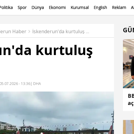
Politika
Spor
Dünya
Ekonomi
Kurumsal
English
Reklam
A
GÜ
derun Haber
İskenderun'da kurtuluş coşkusu
n'da kurtuluş
05.07.2026 - 13:36
| DHA
BB
aç