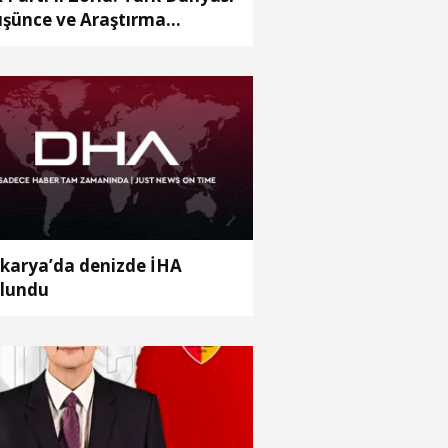
şünce ve Araştırma
rkezi’ni Keçiören’de kurma
rarı aldık
karya’da denizde İHA
lundu