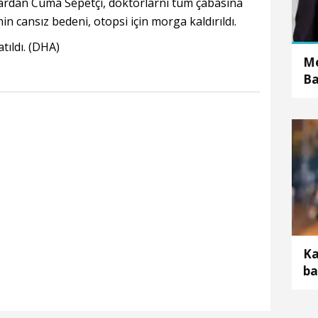
lılardan Cuma Sepetçi, doktorlarnı tüm çabasına
in cansız bedeni, otopsi için morga kaldırıldı.
tıldı. (DHA)
Me
Ba
d
Ka
ba
öl