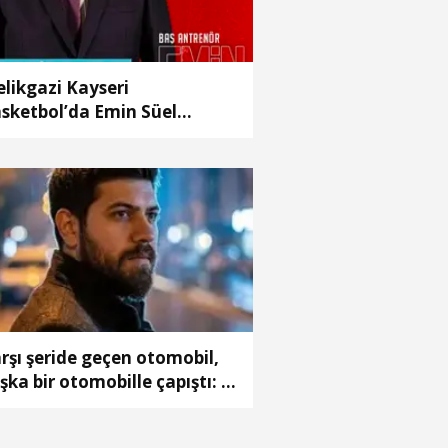
likgazi Kayseri
sketbol’da Emin Süel
önemi
rşı şeride geçen otomobil,
şka bir otomobille çapıştı: 1
ü, 2 ağır yaralı(2)