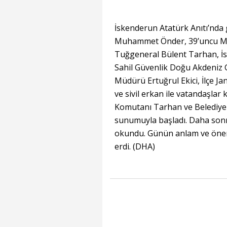
İskenderun Atatürk Anıtı’nda
Muhammet Önder, 39’uncu Me
Tuğgeneral Bülent Tarhan, 
Sahil Güvenlik Doğu Akdeniz 
Müdürü Ertuğrul Ekici, İlçe J
ve sivil erkan ile vatandaşla
Komutanı Tarhan ve Belediye 
sunumuyla başladı. Daha sonr
okundu. Günün anlam ve önem
erdi. (DHA)