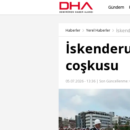
Gündem
İsken
Haberler
Yerel Haberler
İskenderu
coşkusu
05.07.2026 - 13:36 |
Son Güncellenme: 