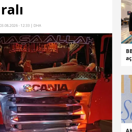
ralı
03.08.2026 - 12:33
| DHA
BB
aç
AK