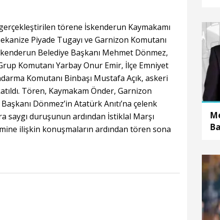
 gerçekleştirilen törene İskenderun Kaymakamı
kanize Piyade Tugayı ve Garnizon Komutanı
İskenderun Belediye Başkanı Mehmet Dönmez,
Grup Komutanı Yarbay Onur Emir, İlçe Emniyet
andarma Komutanı Binbaşı Mustafa Açık, askeri
r katıldı. Tören, Kaymakam Önder, Garnizon
Başkanı Dönmez’in Atatürk Anıtı’na çelenk
Me
a saygı duruşunun ardından İstiklal Marşı
Ba
ine ilişkin konuşmaların ardından tören sona
d