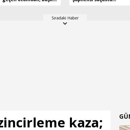
bir otomobille çapıştı: 1
yakalandı
ölü, 2 ağır yaralı
Sıradaki Haber
GÜ
zincirleme kaza;