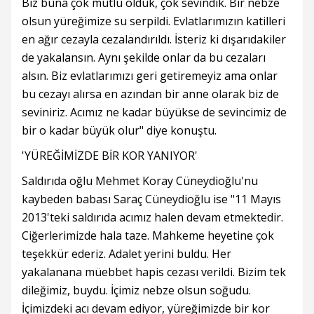
Biz buna çok mutlu olduk, çok sevindik. Bir nebze
olsun yüreğimize su serpildi. Evlatlarımızın katilleri
en ağır cezayla cezalandırıldı. İsteriz ki dışarıdakiler
de yakalansın. Aynı şekilde onlar da bu cezaları
alsın. Biz evlatlarımızı geri getiremeyiz ama onlar
bu cezayı alırsa en azından bir anne olarak biz de
seviniriz. Acımız ne kadar büyükse de sevincimiz de
bir o kadar büyük olur" diye konuştu.
'YÜREĞİMİZDE BİR KOR YANIYOR'
Saldırıda oğlu Mehmet Koray Cüneydioğlu'nu
kaybeden babası Saraç Cüneydioğlu ise "11 Mayıs
2013'teki saldırıda acımız halen devam etmektedir.
Ciğerlerimizde hala taze. Mahkeme heyetine çok
teşekkür ederiz. Adalet yerini buldu. Her
yakalanana müebbet hapis cezası verildi. Bizim tek
dileğimiz, buydu. İçimiz nebze olsun soğudu.
İçimizdeki acı devam ediyor, yüreğimizde bir kor