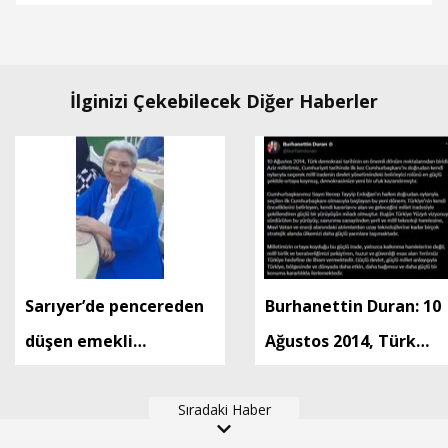
İlginizi Çekebilecek Diğer Haberler
Sarıyer’de pencereden
Burhanettin Duran: 10
düşen emekli
Ağustos 2014, Türk
öğretmen hayatını
demokrasi tarihinin e
kaybetti
Sıradaki Haber
önemli dönüm
noktalarından biridir