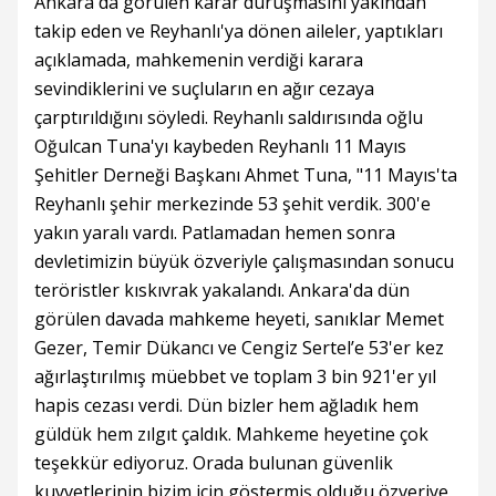
Ankara'da görülen karar duruşmasını yakından
takip eden ve Reyhanlı'ya dönen aileler, yaptıkları
açıklamada, mahkemenin verdiği karara
sevindiklerini ve suçluların en ağır cezaya
çarptırıldığını söyledi. Reyhanlı saldırısında oğlu
Oğulcan Tuna'yı kaybeden Reyhanlı 11 Mayıs
Şehitler Derneği Başkanı Ahmet Tuna, "11 Mayıs'ta
Reyhanlı şehir merkezinde 53 şehit verdik. 300'e
yakın yaralı vardı. Patlamadan hemen sonra
devletimizin büyük özveriyle çalışmasından sonucu
teröristler kıskıvrak yakalandı. Ankara'da dün
görülen davada mahkeme heyeti, sanıklar Memet
Gezer, Temir Dükancı ve Cengiz Sertel’e 53'er kez
ağırlaştırılmış müebbet ve toplam 3 bin 921'er yıl
hapis cezası verdi. Dün bizler hem ağladık hem
güldük hem zılgıt çaldık. Mahkeme heyetine çok
teşekkür ediyoruz. Orada bulunan güvenlik
kuvvetlerinin bizim için göstermiş olduğu özveriye