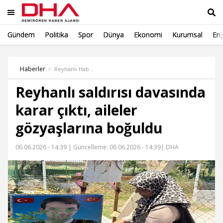
Gündem
Politika
Spor
Dünya
Ekonomi
Kurumsal
Eng
Ara
Haberler
Reyhanlı Haber
Reyhanlı saldırısı davasında
karar çıktı, aileler
gözyaşlarına boğuldu
06.06.2026 - 14:39 |
Güncelleme: 06.06.2026 - 14:39
| DHA