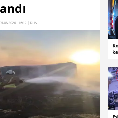
yandı
05.08.2026 - 16:12
| DHA
Ko
ka
ar
Es