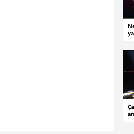
Ne
ya
Ça
ar