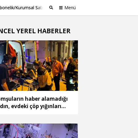
bonelik/Kurumsal Satış
Menü
Ara
NCEL YEREL HABERLER
mşuların haber alamadığı
dın, evdeki çöp yığınları
asında bulundu