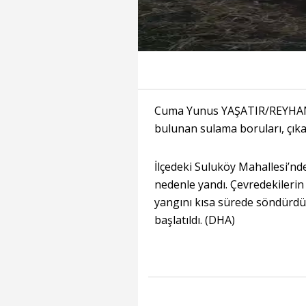
Cuma Yunus YAŞATIR/REYHANL
bulunan sulama boruları, çık
İlçedeki Suluköy Mahallesi’nd
nedenle yandı. Çevredekilerin 
yangını kısa sürede söndürdü. 
başlatıldı. (DHA)