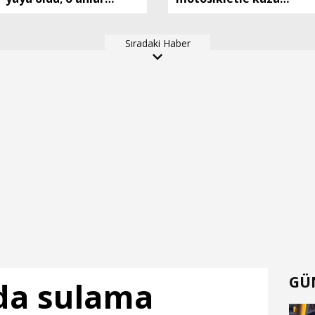
kamerada
yapan Utku öldü; o
anlar kamerada
Sıradaki Haber
GÜ
da sulama