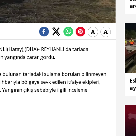
ar
ka
I(Hatay),(DHA)- REYHANLI'da tarlada
an yangında zarar gördü.
e bulunan tarladaki sulama boruları bilinmeyen
Es
ihbarıyla bölgeye sevk edilen itfaiye ekipleri,
ay
Yangının çıkış sebebiyle ilgili inceleme
ya