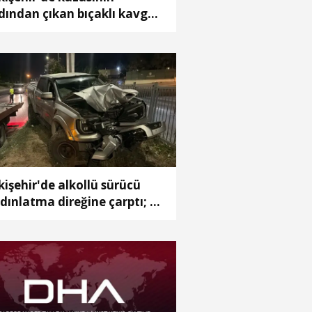
dından çıkan bıçaklı kavga
meraya yansıdı: 2 yaralı
kişehir'de alkollü sürücü
dınlatma direğine çarptı; 1
ralı