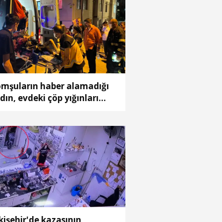
mşuların haber alamadığı
dın, evdeki çöp yığınları
asında bulundu
kişehir'de kazasının