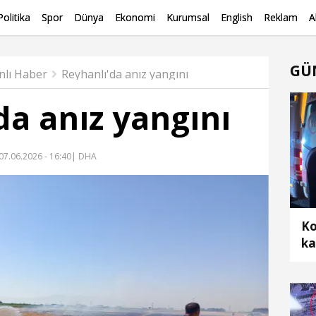
Politika
Spor
Dünya
Ekonomi
Kurumsal
English
Reklam
A
GÜ
nlı Haber
Reyhanlı'da anız yangını
da anız yangını
07.06.2026 - 16:40
| DHA
Ko
ka
ar