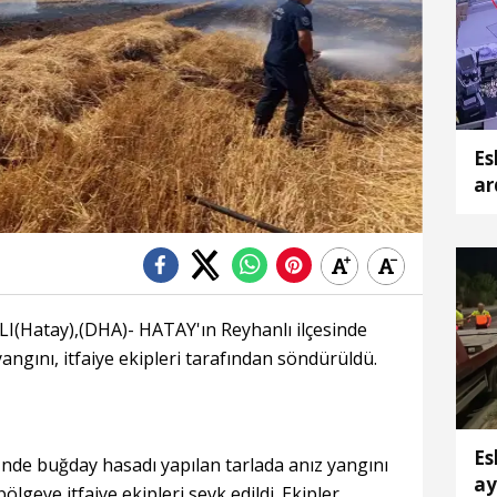
Es
ar
ka
Hatay),(DHA)- HATAY'ın Reyhanlı ilçesinde
angını, itfaiye ekipleri tarafından söndürüldü.
Es
'nde buğday hasadı yapılan tarlada anız yangını
ay
bölgeye itfaiye ekipleri sevk edildi. Ekipler,