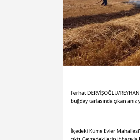
Ferhat DERVİŞOĞLU/REYHANLI(
buğday tarlasında çıkan anız y
İlçedeki Küme Evler Mahallesi
çıktı. Çevredekilerin ihbarıyla 