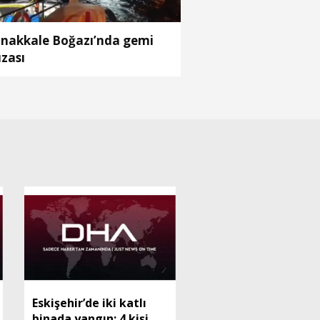
nakkale Boğazı’nda gemi
ızası
Eskişehir’de iki katlı
binada yangın: 4 kişi