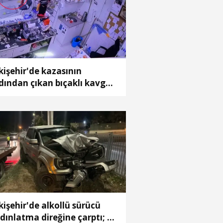
kişehir'de kazasının
dından çıkan bıçaklı kavga
meraya yansıdı: 2 yaralı
kişehir'de alkollü sürücü
dınlatma direğine çarptı; 1