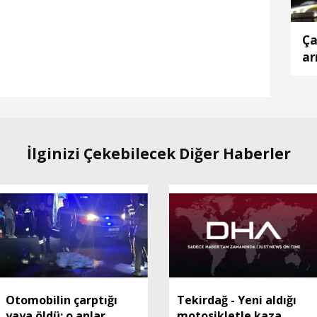
Ça
ar
İlginizi Çekebilecek Diğer Haberler
Otomobilin çarptığı
Tekirdağ - Yeni aldığı
yaya öldü; o anlar
motosikletle kaza