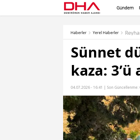
Gündem
Reyha
Haberler
Yerel Haberler
Sünnet d
kaza: 3’ü 
04.07.2026 - 16:41 |
Son Güncellenme: 