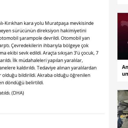
sı
nlı-Kırıkhan kara yolu Muratpaşa mevkisinde
meyen sürücünün direksiyon hakimiyetini
 otomobil şarampole devrildi. Otomobil yan
arptı. Çevredekilerin ihbarıyla bölgeye çok
rma ekibi sevk edildi. Araçta sıkışan 3’ü çocuk, 7
karıldı. İlk müdahaleleri yapılan yaralılar,
An
elere kaldırıldı. Tedaviye alınan yaralılardan
um
olduğu bildirildi. Akraba olduğu öğrenilen
oy
n döndüğü belirtildi.
ka
tıldı. (DHA)