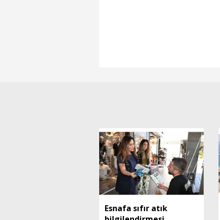
Esnafa sıfır atık
bilgilendirmesi