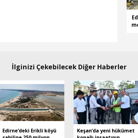
Ed
mo
ku
İlginizi Çekebilecek Diğer Haberler
Edirne’deki Erikli köyü
Keşan’da yeni hükümet
sahiline 250 milyon
konağı inşaatının