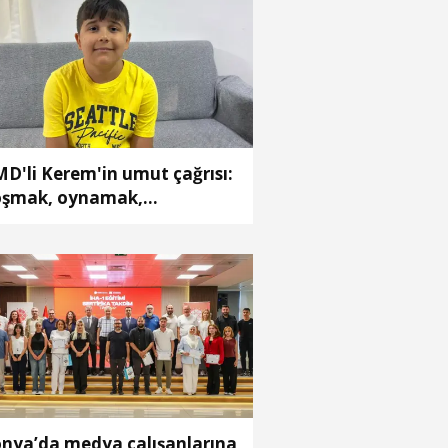
D'li Kerem'in umut çağrısı:
şmak, oynamak,
yallerime kavuşmak
tiyorum
nya’da medya çalışanlarına