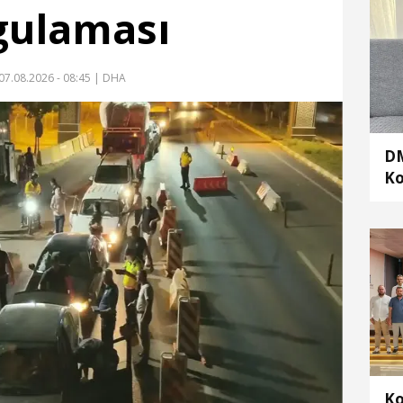
gulaması
07.08.2026 - 08:45
| DHA
DM
Ko
ha
is
Ko