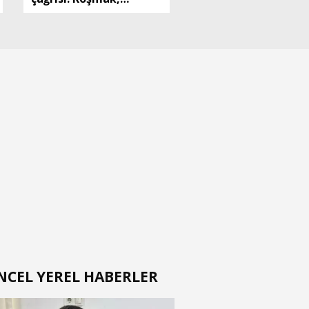
oynamak, hayallerime
kavuşmak istiyorum
NCEL YEREL HABERLER