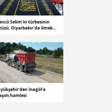
üncü Selim'in türbesinin
tüsü, Diyarbakır'da ilmek
mek işleniyor
yükşehir’den İnegöl’e
aşım hamlesi