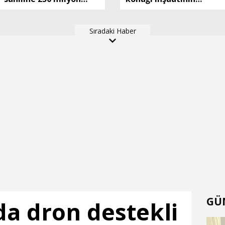
liralık atık su arıtma
temeli atıldı
tesisi yapılacak
Sıradaki Haber
GÜ
da dron destekli