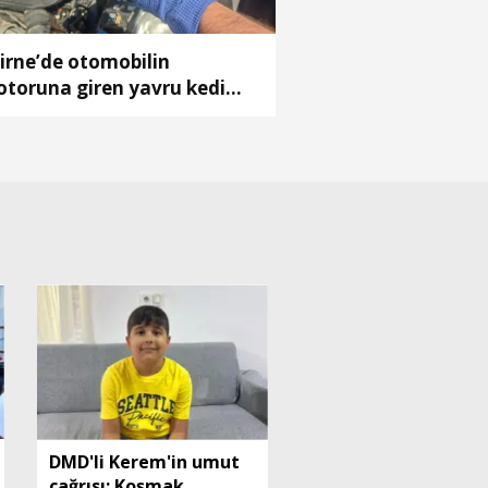
irne’de otomobilin
toruna giren yavru kedi
rtarıldı
DMD'li Kerem'in umut
çağrısı: Koşmak,