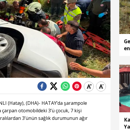
Ge
en
I (Hatay), (DHA)- HATAY’da şarampole
a çarpan otomobildeki 3’ü çocuk, 7 kişi
yaralılardan 3’ünün sağlık durumunun ağır
Ka
Ya