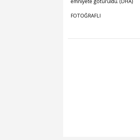
emniyete götürüldü. (DHA)
FOTOĞRAFLI