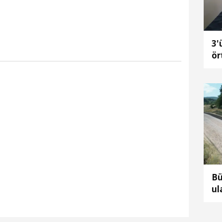
3'
ör
il
Bü
ul