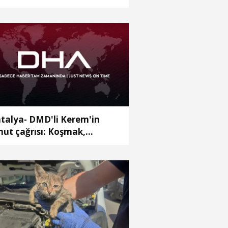
cak havaya rağmen doldu
talya- DMD'li Kerem'in
ut çağrısı: Koşmak,
namak, hayallerime
vuşmak istiyorum