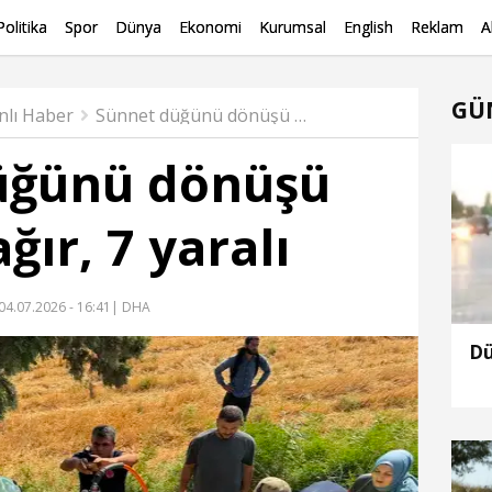
Politika
Spor
Dünya
Ekonomi
Kurumsal
English
Reklam
A
GÜ
nlı Haber
Sünnet düğünü dönüşü kaza: 3’ü ağır, 7 yaralı
üğünü dönüşü
ağır, 7 yaralı
04.07.2026 - 16:41
| DHA
Dü