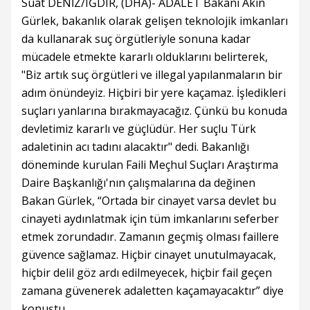
Suat DENİZ/IĞDIR, (DHA)- ADALET Bakanı Akın
Gürlek, bakanlık olarak gelişen teknolojik imkanları
da kullanarak suç örgütleriyle sonuna kadar
mücadele etmekte kararlı olduklarını belirterek,
"Biz artık suç örgütleri ve illegal yapılanmaların bir
adım önündeyiz. Hiçbiri bir yere kaçamaz. İşledikleri
suçları yanlarına bırakmayacağız. Çünkü bu konuda
devletimiz kararlı ve güçlüdür. Her suçlu Türk
adaletinin acı tadını alacaktır" dedi. Bakanlığı
döneminde kurulan Faili Meçhul Suçları Araştırma
Daire Başkanlığı'nın çalışmalarına da değinen
Bakan Gürlek, “Ortada bir cinayet varsa devlet bu
cinayeti aydınlatmak için tüm imkanlarını seferber
etmek zorundadır. Zamanın geçmiş olması faillere
güvence sağlamaz. Hiçbir cinayet unutulmayacak,
hiçbir delil göz ardı edilmeyecek, hiçbir fail geçen
zamana güvenerek adaletten kaçamayacaktır” diye
konuştu.