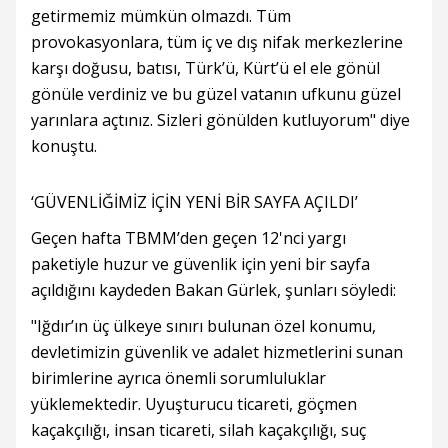
getirmemiz mümkün olmazdı. Tüm
provokasyonlara, tüm iç ve dış nifak merkezlerine
karşı doğusu, batısı, Türk’ü, Kürt’ü el ele gönül
gönüle verdiniz ve bu güzel vatanın ufkunu güzel
yarınlara açtınız. Sizleri gönülden kutluyorum" diye
konuştu.
‘GÜVENLİĞİMİZ İÇİN YENİ BİR SAYFA AÇILDI’
Geçen hafta TBMM’den geçen 12'nci yargı
paketiyle huzur ve güvenlik için yeni bir sayfa
açıldığını kaydeden Bakan Gürlek, şunları söyledi:
"Iğdır’ın üç ülkeye sınırı bulunan özel konumu,
devletimizin güvenlik ve adalet hizmetlerini sunan
birimlerine ayrıca önemli sorumluluklar
yüklemektedir. Uyuşturucu ticareti, göçmen
kaçakçılığı, insan ticareti, silah kaçakçılığı, suç