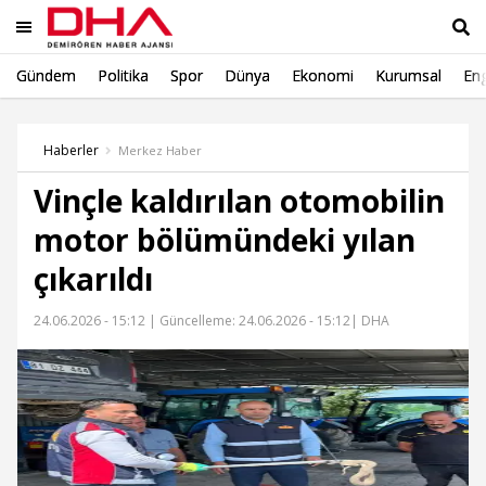
Gündem
Politika
Spor
Dünya
Ekonomi
Kurumsal
Eng
Ara
Haberler
Merkez Haber
Vinçle kaldırılan otomobilin
motor bölümündeki yılan
çıkarıldı
24.06.2026 - 15:12 |
Güncelleme: 24.06.2026 - 15:12
| DHA