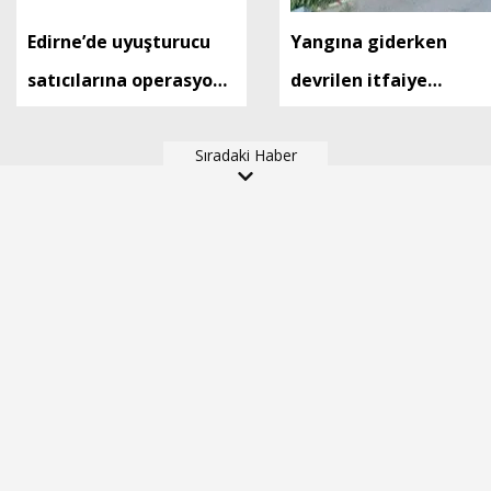
Edirne’de uyuşturucu
Yangına giderken
satıcılarına operasyon:
devrilen itfaiye
2 tutuklama
aracında sıkışan erleri,
Sıradaki Haber
mesai arkadaşları
kurtardı