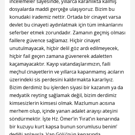
incelemeler sayesinde, yıllarca karanlıkta kalmış
dosyalarda maddi gerçeğe ulaşıyoruz. Bizim bu
konudaki irademiz nettir. Ortada bir cinayet varsa
devlet bu cinayeti aydınlatmak için tüm imkanlarını
seferber etmek zorundadır. Zamanın geçmiş olması
faillere güvence sağlamaz. Hiçbir cinayet
unutulmayacak, hiçbir delil göz ardı edilmeyecek,
hiçbir fail geçen zamana güvenerek adaletten
kaçamayacaktır. Kayıp vatandaşlarımızın, faili
meçhul cinayetlerin ve yıllarca kapanmamış acıların
üzerindeki sis perdesini kaldırmakta kararlıyız.
Bizim derdimiz bu işlerden siyasi bir kazanım ya da
medyatik reyting sağlamak değil, bizim derdimiz
kimsesizlerin kimsesi olmak. Mazlumun acısına
merhem olup, içinde yanan adalet arayışı ateşini
söndürmektir. İşte Hz. Ömer’in ‘Fırat’ın kenarında
bir kuzuyu kurt kapsa bunun sorumlusu benim’
dediği anlayışla, Van Gölü’nün kenarında,