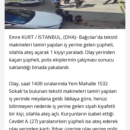
Emre KURT / İSTANBUL, (DHA)- Bağcılar'da tekstil
makineleri tamiri yapılan iş yerine gelen şüpheli,
silahla ateş açarak 1 kişiyi yaraladı. Olay yerinden
kaçan şüpheli, polis ekiplerinin çalışması sonucu
saklandığı binada yakalandı.
Olay, saat 14.00 sıralarında Yeni Mahalle 1532.
Sokak'ta bulunan tekstil makineleri tamiri yapılan
iş yerinde meydana geldi. İddiaya göre, henüz
bilinmeyen nedenle iş yerine gelen siyah kıyafetli
bir kişi, silahla ateş açtı. Kurşunların isabet ettiği
Cevdet A. (27) yaralanırken şüpheli ise ateş ederek
olay yerinden kaçtı. İhbar üzerine olay yerine polis