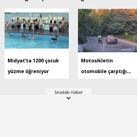
Midyat’ta 1200 çocuk
Motosikletin
yüzme öğreniyor
otomobile çarptığı
kaza, araç içi
Sıradaki Haber
kamerasında