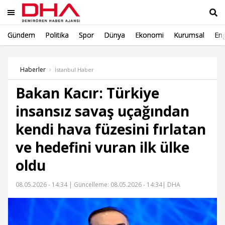
Gündem
Politika
Spor
Dünya
Ekonomi
Kurumsal
Eng
Ara
Haberler
İstanbul Haber
Bakan Kacır: Türkiye
insansız savaş uçağından
kendi hava füzesini fırlatan
ve hedefini vuran ilk ülke
oldu
08.05.2026 - 14:34 |
Güncelleme: 08.05.2026 - 14:34
| DHA