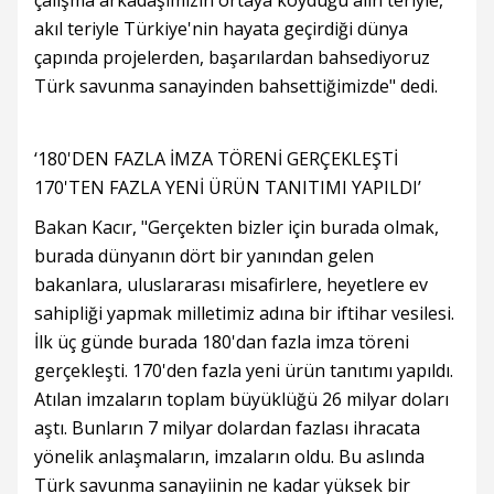
çalışma arkadaşımızın ortaya koyduğu alın teriyle,
akıl teriyle Türkiye'nin hayata geçirdiği dünya
çapında projelerden, başarılardan bahsediyoruz
Türk savunma sanayinden bahsettiğimizde" dedi.
‘180'DEN FAZLA İMZA TÖRENİ GERÇEKLEŞTİ
170'TEN FAZLA YENİ ÜRÜN TANITIMI YAPILDI’
Bakan Kacır, "Gerçekten bizler için burada olmak,
burada dünyanın dört bir yanından gelen
bakanlara, uluslararası misafirlere, heyetlere ev
sahipliği yapmak milletimiz adına bir iftihar vesilesi.
İlk üç günde burada 180'dan fazla imza töreni
gerçekleşti. 170'den fazla yeni ürün tanıtımı yapıldı.
Atılan imzaların toplam büyüklüğü 26 milyar doları
aştı. Bunların 7 milyar dolardan fazlası ihracata
yönelik anlaşmaların, imzaların oldu. Bu aslında
Türk savunma sanayiinin ne kadar yüksek bir