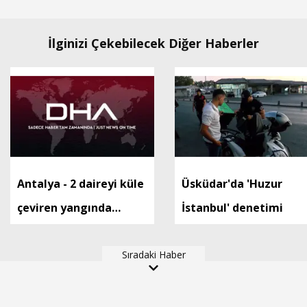
İlginizi Çekebilecek Diğer Haberler
Antalya - 2 daireyi küle
Üsküdar'da 'Huzur
çeviren yangında
İstanbul' denetimi
mahsur kalan aile
kurtarıldı
Sıradaki Haber