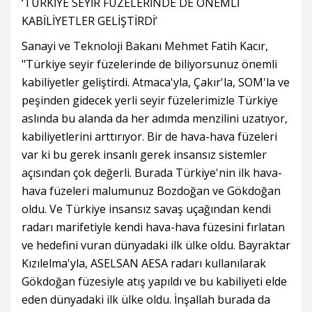
‘TÜRKİYE SEYİR FÜZELERİNDE DE ÖNEMLİ
KABİLİYETLER GELİŞTİRDİ’
Sanayi ve Teknoloji Bakanı Mehmet Fatih Kacır,
"Türkiye seyir füzelerinde de biliyorsunuz önemli
kabiliyetler geliştirdi. Atmaca'yla, Çakır'la, SOM'la ve
peşinden gidecek yerli seyir füzelerimizle Türkiye
aslında bu alanda da her adımda menzilini uzatıyor,
kabiliyetlerini arttırıyor. Bir de hava-hava füzeleri
var ki bu gerek insanlı gerek insansız sistemler
açısından çok değerli. Burada Türkiye'nin ilk hava-
hava füzeleri malumunuz Bozdoğan ve Gökdoğan
oldu. Ve Türkiye insansız savaş uçağından kendi
radarı marifetiyle kendi hava-hava füzesini fırlatan
ve hedefini vuran dünyadaki ilk ülke oldu. Bayraktar
Kızılelma'yla, ASELSAN AESA radarı kullanılarak
Gökdoğan füzesiyle atış yapıldı ve bu kabiliyeti elde
eden dünyadaki ilk ülke oldu. İnşallah burada da