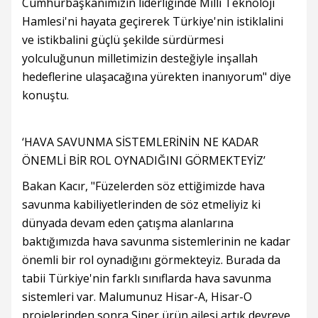
Cumhurbaşkanımızın liderliğinde Milli Teknoloji
Hamlesi'ni hayata geçirerek Türkiye'nin istiklalini
ve istikbalini güçlü şekilde sürdürmesi
yolculuğunun milletimizin desteğiyle inşallah
hedeflerine ulaşacağına yürekten inanıyorum" diye
konuştu.
‘HAVA SAVUNMA SİSTEMLERİNİN NE KADAR
ÖNEMLİ BİR ROL OYNADIĞINI GÖRMEKTEYİZ’
Bakan Kacır, "Füzelerden söz ettiğimizde hava
savunma kabiliyetlerinden de söz etmeliyiz ki
dünyada devam eden çatışma alanlarına
baktığımızda hava savunma sistemlerinin ne kadar
önemli bir rol oynadığını görmekteyiz. Burada da
tabii Türkiye'nin farklı sınıflarda hava savunma
sistemleri var. Malumunuz Hisar-A, Hisar-O
projelerinden sonra Siper ürün ailesi artık devreye