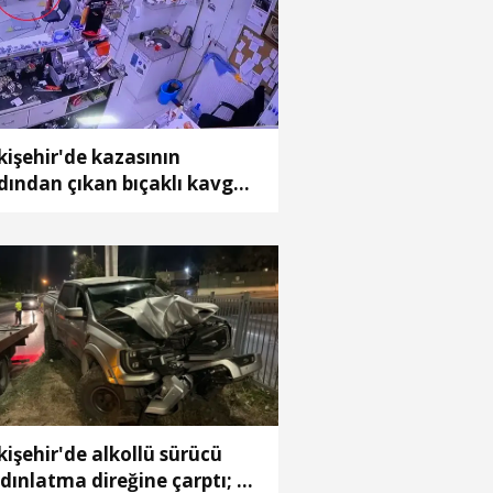
kişehir'de kazasının
dından çıkan bıçaklı kavga
meraya yansıdı: 2 yaralı
kişehir'de alkollü sürücü
dınlatma direğine çarptı; 1