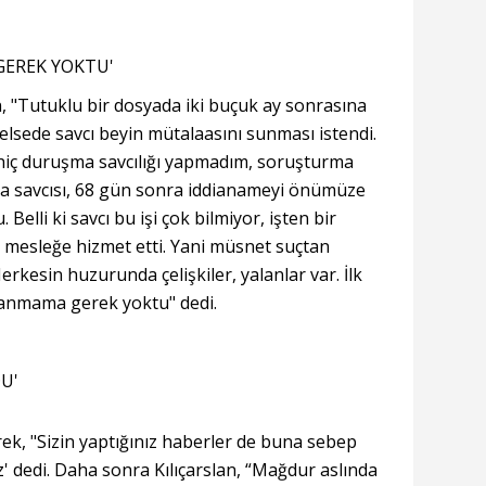
EREK YOKTU'
n, "Tutuklu bir dosyada iki buçuk ay sonrasına
elsede savcı beyin mütalaasını sunması istendi.
hiç duruşma savcılığı yapmadım, soruşturma
ma savcısı, 68 gün sonra iddianameyi önümüze
Belli ki savcı bu işi çok bilmiyor, işten bir
u mesleğe hizmet etti. Yani müsnet suçtan
kesin huzurunda çelişkiler, yalanlar var. İlk
lanmama gerek yoktu" dedi.
U'
rek, "Sizin yaptığınız haberler de buna sebep
' dedi. Daha sonra Kılıçarslan, “Mağdur aslında