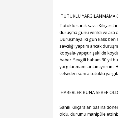
'TUTUKLU YARGILANMAMA G
Tutuklu sanık savcı Kılıçarsla
duruşma günü verildi ve ara c
Duruşmaya iki gün kala; ben 
savcılığı yaptım ancak duruş
kopyala-yapıştır şekilde koydu. 
haber. Sevgili babam 30 yıl b
yargılanmamı anlamıyorum. Her
celseden sonra tutuklu yargı
'HABERLER BUNA SEBEP OLD
Sanık Kılıçarslan basına döne
oldu, durumu manipüle ettiniz