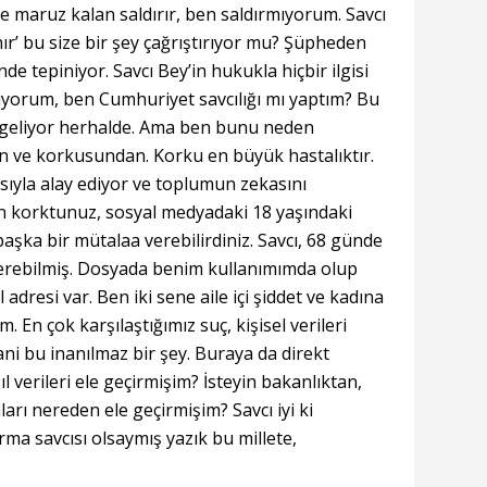
maruz kalan saldırır, ben saldırmıyorum. Savcı
ır’ bu size bir şey çağrıştırıyor mu? Şüpheden
de tepiniyor. Savcı Bey’in hukukla hiçbir ilgisi
ıyorum, ben Cumhuriyet savcılığı mı yaptım? Bu
 geliyor herhalde. Ama ben bunu neden
kten ve korkusundan. Korku en büyük hastalıktır.
ıyla alay ediyor ve toplumun zekasını
korktunuz, sosyal medyadaki 18 yaşındaki
ka bir mütalaa verebilirdiniz. Savcı, 68 günde
erebilmiş. Dosyada benim kullanımımda olup
 adresi var. Ben iki sene aile içi şiddet ve kadına
 En çok karşılaştığımız suç, kişisel verileri
ni bu inanılmaz bir şey. Buraya da direkt
l verileri ele geçirmişim? İsteyin bakanlıktan,
rı nereden ele geçirmişim? Savcı iyi ki
ma savcısı olsaymış yazık bu millete,