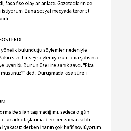
i, fasa fiso olaylar anlattı. Gazetecilerin de
 istiyorum. Bana sosyal medyada terörist
andı.
GÖSTERDİ
a yönelik bulunduğu söylemler nedeniyle
"Bakın size bir şey söylemiyorum ama şahsıma
ye uyarıldı. Bunun üzerine sanık savcı, "Rica
r musunuz?" dedi. Duruşmada kısa süreli
UM’
 normalde silah taşımadığımı, sadece o gün
 Sorun arkadaşlarıma; ben her zaman silah
n liyakatsız derken inanın çok hafif söylüyorum.