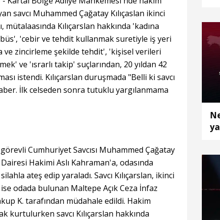
- Kartal Bölge Adliye Mahkemesi'nde hakim
ya
ayan savcı Muhammed Çağatay Kılıçaslan ikinci
cı, mütalaasında Kılıçarslan hakkında 'kadına
s', 'cebir ve tehdit kullanmak suretiyle iş yeri
 ve zincirleme şekilde tehdit', 'kişisel verileri
ek' ve 'ısrarlı takip' suçlarından, 20 yıldan 42
ması istendi. Kılıçarslan duruşmada "Belli ki savcı
 haber. İlk celseden sonra tutuklu yargılanmama
Ne
ya
e görevli Cumhuriyet Savcısı Muhammed Çağatay
za Dairesi Hakimi Aslı Kahraman'a, odasında
silahla ateş edip yaraladı. Savcı Kılıçarslan, ikinci
a ise odada bulunan Maltepe Açık Ceza İnfaz
up K. tarafından müdahale edildi. Hakim
k kurtulurken savcı Kılıçarslan hakkında