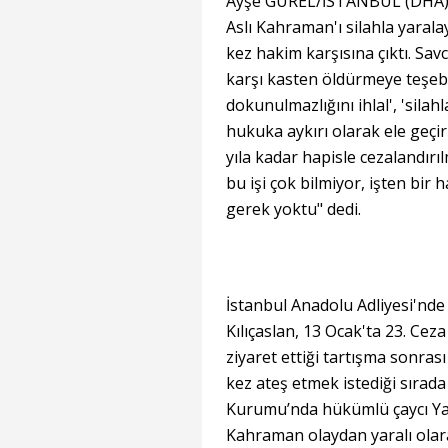
Ayşe GÜREL/İSTANBUL (DHA) 
Aslı Kahraman'ı silahla yaral
kez hakim karşısına çıktı. Sav
karşı kasten öldürmeye teşebbü
dokunulmazlığını ihlal', 'silahla
hukuka aykırı olarak ele geçirm
yıla kadar hapisle cezalandırıl
bu işi çok bilmiyor, işten bir
gerek yoktu" dedi.
İstanbul Anadolu Adliyesi'nd
Kılıçaslan, 13 Ocak'ta 23. Ce
ziyaret ettiği tartışma sonrası 
kez ateş etmek istediği sırad
Kurumu’nda hükümlü çaycı Yak
Kahraman olaydan yaralı olara