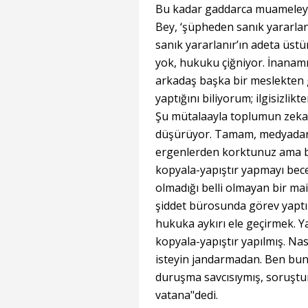
Bu kadar gaddarca muameleye 
Bey, ‘şüpheden sanık yararlan
sanık yararlanır’ın adeta üstün
yok, hukuku çiğniyor. İnanam
arkadaş başka bir meslekten
yaptığını biliyorum; ilgisizli
Şu mütalaayla toplumun zekas
düşürüyor. Tamam, medyadan 
ergenlerden korktunuz ama baş
kopyala-yapıştır yapmayı bec
olmadığı belli olmayan bir mail
şiddet bürosunda görev yaptım.
hukuka aykırı ele geçirmek. Ya
kopyala-yapıştır yapılmış. Nası
isteyin jandarmadan. Ben bunla
duruşma savcısıymış, soruştur
vatana"dedi.