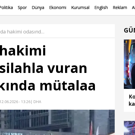
Politika
Spor
Dünya
Ekonomi
Kurumsal
English
Reklam
A
GÜ
Kartal'da hakimi odasında silahla vuran savcı hakkında mütalaa Haber
 hakimi
silahla vuran
kında mütalaa
Ko
12.06.2026 - 13:26
| DHA
ka
ar