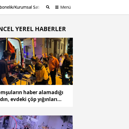
bonelik/Kurumsal Satış
Menü
Ara
NCEL YEREL HABERLER
mşuların haber alamadığı
dın, evdeki çöp yığınları
asında bulundu