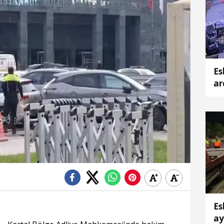
Es
ar
ka
Es
ay