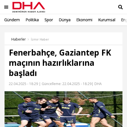
Gündem
Politika
Spor
Dünya
Ekonomi
Kurumsal
Eng
Ara
Haberler
İzmir Haber
Fenerbahçe, Gaziantep FK
maçının hazırlıklarına
başladı
22.04.2025 - 18:29 |
Güncelleme: 22.04.2025 - 18:29
| DHA