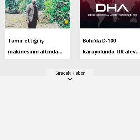
Tamir ettiği iş
Bolu’da D-100
makinesinin altında
karayolunda TIR alev
kalan işçi öldü
alev yandı
Sıradaki Haber