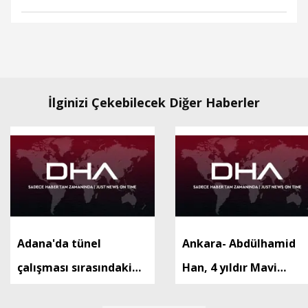
İlginizi Çekebilecek Diğer Haberler
Adana'da tünel
Ankara- Abdülhamid
çalışması sırasındaki
Han, 4 yıldır Mavi
göçükte ölü sayısı 2'ye
Vatan’da görevde