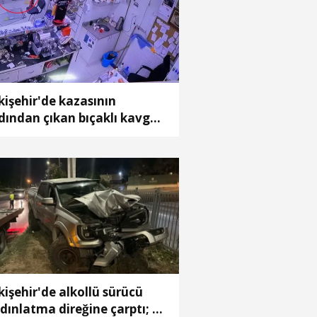
kişehir'de kazasının
dından çıkan bıçaklı kavga
meraya yansıdı: 2 yaralı
kişehir'de alkollü sürücü
dınlatma direğine çarptı; 1