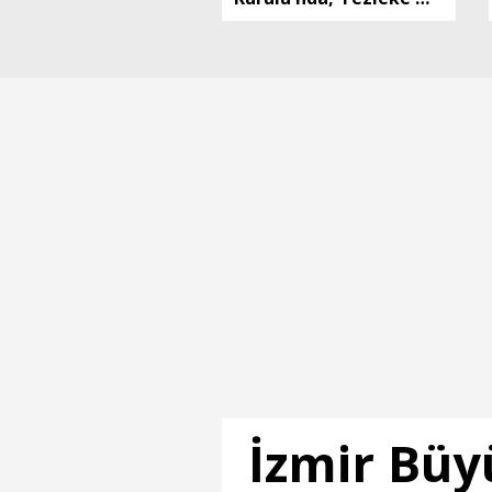
gündemi (2)
İzmir Büy