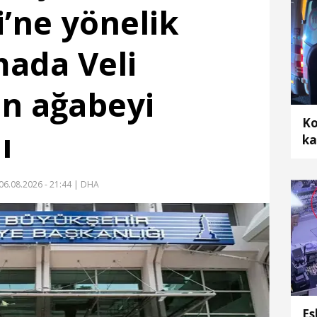
i’ne yönelik
ada Veli
n ağabeyi
Ko
ı
ka
ar
06.08.2026 - 21:44
| DHA
Es