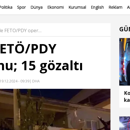
Politika
Spor
Dünya
Ekonomi
Kurumsal
English
Reklam
A
GÜ
İzmir'de FETÖ/PDY operasyonu; 15 gözaltı Haber
FETÖ/PDY
u; 15 gözaltı
19.12.2024 - 09:39
| DHA
Ko
ka
ar