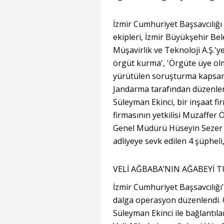
İzmir Cumhuriyet Başsavcılığı
ekipleri, İzmir Büyükşehir Bel
Müşavirlik ve Teknoloji A.Ş.'y
örgüt kurma', 'Örgüte üye olm
yürütülen soruşturma kapsam
Jandarma tarafından düzenl
Süleyman Ekinci, bir inşaat fir
firmasının yetkilisi Muzaffer
Genel Müdürü Hüseyin Sezer d
adliyeye sevk edilen 4 şüpheli
VELİ AĞBABA’NIN AĞABEYİ 
İzmir Cumhuriyet Başsavcılığı
dalga operasyon düzenlendi.
Süleyman Ekinci ile bağlantılar