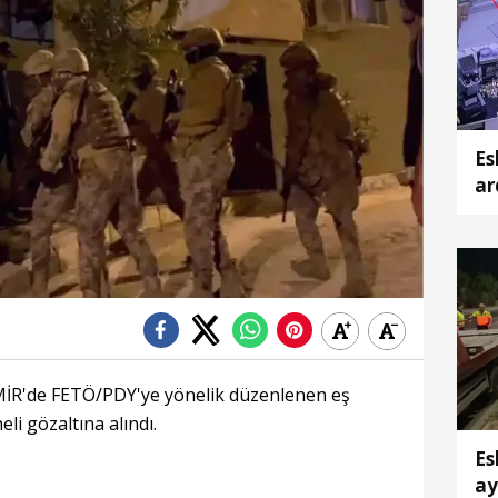
Es
ar
ka
İR'de FETÖ/PDY'ye yönelik düzenlenen eş
i gözaltına alındı.
Es
ay