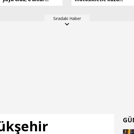
kamerada
yapan Utku öldü; o
anlar kamerada
Sıradaki Haber
GÜ
ükşehir