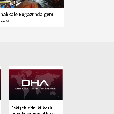
nakkale Boğazı’nda gemi
ızası
Eskişehir’de iki katlı
binada yangın: 4 kişi