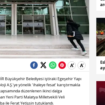
ar
ka
Es
ay
ya
İR Büyükşehir Belediyesi iştiraki Egeşehir Yapı
ji A.Ş.'ye yönelik 'ihaleye fesat’ karıştırmakla
ı kapsamında düzenlenen ikinci dalga
n Yeni Parti Malatya Milletvekili Veli
 ile Ferat Yetişsin tutuklandı.