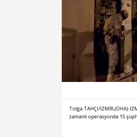
Tolga TAHÇI/İZMİR,(DHA)-İZM
zamanlı operasyonda 15 şüphel