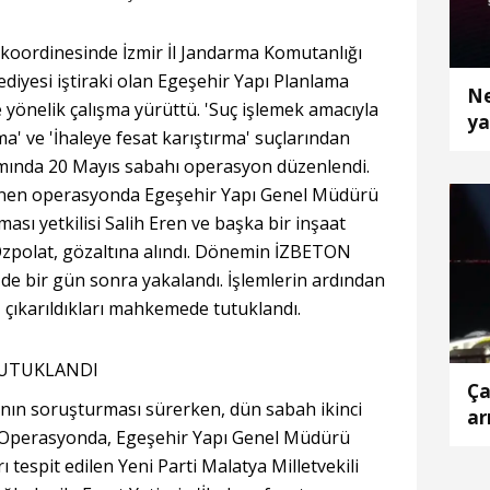
 koordinesinde İzmir İl Jandarma Komutanlığı
ediyesi iştiraki olan Egeşehir Yapı Planlama
Ne
e yönelik çalışma yürüttü. 'Suç işlemek amacıyla
ya
a' ve 'İhaleye fesat karıştırma' suçlarından
ında 20 Mayıs sabahı operasyon düzenlendi.
enen operasyonda Egeşehir Yapı Genel Müdürü
ması yetkilisi Salih Eren ve başka bir inşaat
 Özpolat, gözaltına alındı. Dönemin İZBETON
e bir gün sonra yakalandı. İşlemlerin ardından
, çıkarıldıkları mahkemede tutuklandı.
TUTUKLANDI
Ça
'nın soruşturması sürerken, dün sabah ikinci
ar
 Operasyonda, Egeşehir Yapı Genel Müdürü
ı tespit edilen Yeni Parti Malatya Milletvekili