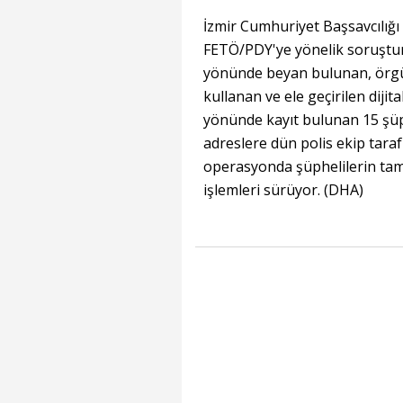
İzmir Cumhuriyet Başsavcılığ
FETÖ/PDY'ye yönelik soruşturm
yönünde beyan bulunan, örg
kullanan ve ele geçirilen diji
yönünde kayıt bulunan 15 şüph
adreslere dün polis ekip tara
operasyonda şüphelilerin tama
işlemleri sürüyor. (DHA)