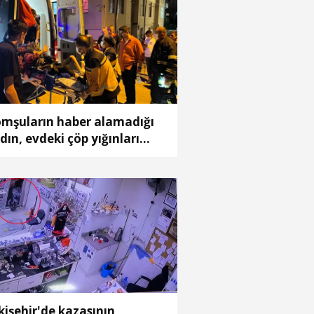
mşuların haber alamadığı
dın, evdeki çöp yığınları
asında bulundu
kişehir'de kazasının