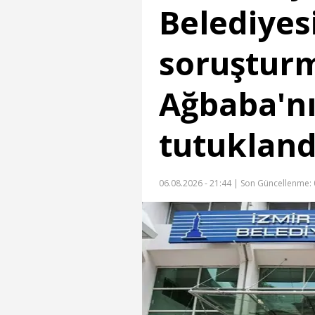
Belediyes
soruşturm
Ağbaba'nı
tutukland
06.08.2026 - 21:44 |
Son Güncellenme: 