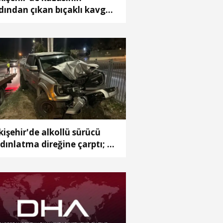
dından çıkan bıçaklı kavga
meraya yansıdı: 2 yaralı
kişehir'de alkollü sürücü
dınlatma direğine çarptı; 1
ralı