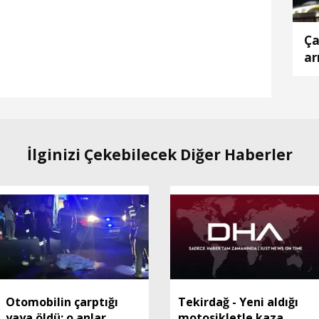
Ça
ar
İlginizi Çekebilecek Diğer Haberler
Otomobilin çarptığı
Tekirdağ - Yeni aldığı
yaya öldü; o anlar
motosikletle kaza