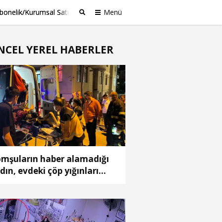
bonelik/Kurumsal Satış
Menü
Ara
NCEL YEREL HABERLER
mşuların haber alamadığı
dın, evdeki çöp yığınları
asında bulundu