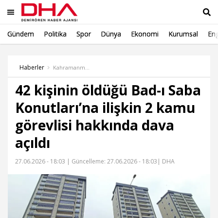
Gündem
Politika
Spor
Dünya
Ekonomi
Kurumsal
Eng
Ara
Haberler
Kahramanmaraş Haber
42 kişinin öldüğü Bad-ı Saba
Konutları’na ilişkin 2 kamu
görevlisi hakkında dava
açıldı
27.06.2026 - 18:03 |
Güncelleme: 27.06.2026 - 18:03
| DHA