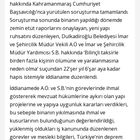
hakkında Kahramanmaraş Cumhuriyet
Başsavcılığı’nca yürütülen soruşturma tamamlandı.
Soruşturma sonunda binanın yapıldığı dönemde
zemin etüt raporlarını onaylayan, yeni yapı
ruhsatını düzenleyen, Dulkadiroğlu Belediyesi İmar
ve Şehircilik Müdür Vekili A.Ö ve İmar ve Şehircilik
Müdür Yardımcısı S.B. hakkında ‘Bilinçli taksirle
birden fazla kişinin ölümüne ve yaralanmasına
neden olma’ suçundan 22’şer yıl 6’şar aya kadar
hapis istemiyle iddianame düzenlendi.
İddianamede A.Ö. ve S.B.’nin görevlerinde ihmal
göstererek mevzuat hükümlerine aykırı olan yapı
projelerine ve yapıya uygunluk kararları verdikleri,
bu sebeple binanın yıkılmasında ihmal ve
kusurlarının bulunduğunun değerlendirildiği,
yüklenmiş oldukları iş kanununda düzenlenen
görevler ve mesleki bilgileri, Türkiye’nin deprem