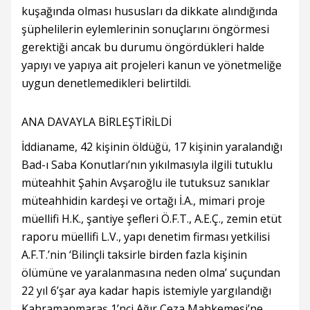
kuşağında olması hususları da dikkate alındığında
şüphelilerin eylemlerinin sonuçlarını öngörmesi
gerektiği ancak bu durumu öngördükleri halde
yapıyı ve yapıya ait projeleri kanun ve yönetmeliğe
uygun denetlemedikleri belirtildi.
ANA DAVAYLA BİRLEŞTİRİLDİ
İddianame, 42 kişinin öldüğü, 17 kişinin yaralandığı
Bad-ı Saba Konutları’nın yıkılmasıyla ilgili tutuklu
müteahhit Şahin Avşaroğlu ile tutuksuz sanıklar
müteahhidin kardeşi ve ortağı İ.A., mimari proje
müellifi H.K., şantiye şefleri Ö.F.T., A.E.Ç., zemin etüt
raporu müellifi L.V., yapı denetim firması yetkilisi
A.F.T.’nin ‘Bilinçli taksirle birden fazla kişinin
ölümüne ve yaralanmasına neden olma’ suçundan
22 yıl 6’şar aya kadar hapis istemiyle yargılandığı
Kahramanmaraş 1’nci Ağır Ceza Mahkemesi’ne