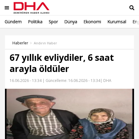
Gündem
Politika
Spor
Dünya
Ekonomi
Kurumsal
Eng
Ara
Haberler
Andırın Haber
67 yıllık evliydiler, 6 saat
arayla öldüler
16.06.2026 - 13:34 |
Güncelleme: 16.06.2026 - 13:34
| DHA