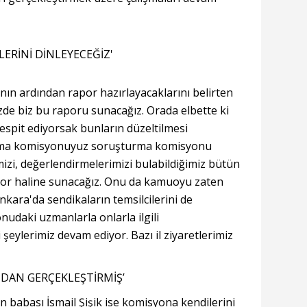
LERİNİ DİNLEYECEĞİZ'
ın ardından rapor hazırlayacaklarını belirten
zde biz bu raporu sunacağız. Orada elbette ki
tespit ediyorsak bunların düzeltilmesi
ırma komisyonuyuz soruşturma komisyonu
imizi, değerlendirmelerimizi bulabildiğimiz bütün
apor haline sunacağız. Onu da kamuoyu zaten
ara'da sendikaların temsilcilerini de
onudaki uzmanlarla onlarla ilgili
 şeylerimiz devam ediyor. Bazı il ziyaretlerimiz
NDAN GERÇEKLEŞTİRMİŞ’
n babası İsmail Şişik ise komisyona kendilerini