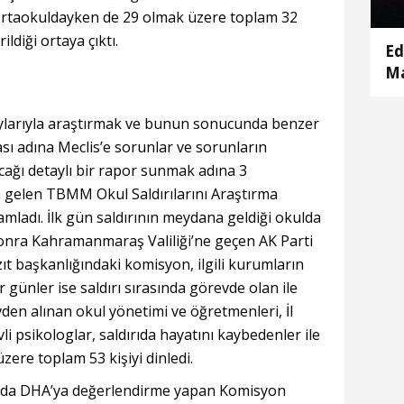
 ortaokuldayken de 29 olmak üzere toplam 32
ldiği ortaya çıktı.
Ed
Ma
Ke
ki
aylarıyla araştırmak ve bunun sonucunda benzer
ı adına Meclis’e sorunlar ve sorunların
acağı detaylı bir rapor sunmak adına 3
elen TBMM Okul Saldırılarını Araştırma
mladı. İlk gün saldırının meydana geldiği okulda
nra Kahramanmaraş Valiliği’ne geçen AK Parti
ıt başkanlığındaki komisyon, ilgili kurumların
r günler ise saldırı sırasında görevde olan ile
den alınan okul yönetimi ve öğretmenleri, İl
 psikologlar, saldırıda hayatını kaybedenler ile
zere toplam 53 kişiyi dinledi.
nda DHA’ya değerlendirme yapan Komisyon