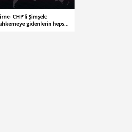
irne- CHP’li Şimşek:
hkemeye gidenlerin hepsi
mal Bey’e oy vermemiş
şiler