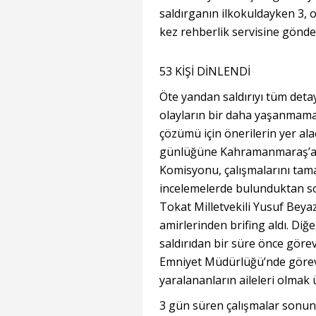
saldırganın ilkokuldayken 3,
kez rehberlik servisine gönderi
53 KİŞİ DİNLENDİ
Öte yandan saldırıyı tüm det
olayların bir daha yaşanmamas
çözümü için önerilerin yer al
günlüğüne Kahramanmaraş’a g
Komisyonu, çalışmalarını tama
incelemelerde bulunduktan so
Tokat Milletvekili Yusuf Beyaz
amirlerinden brifing aldı. Diğe
saldırıdan bir süre önce görev
Emniyet Müdürlüğü’nde görevli
yaralananların aileleri olmak ü
3 gün süren çalışmalar sonu