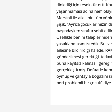
dinlediği için teşekkür etti. 
yaşanmaması adına hem olayın 
Mersinli ile ailesinin tüm yönle
Şişik, “Ayrıca çocuklarımızın 
başındayken sınıfta şehit edilm
Özellikle benim taleplerimden
yasaklanmasını istedik. Bu ca
ailesine bildirildiği halede, 
gönderilmesi gerektiği, tedavi
buna kayıtsız kalması, gereğ
gerçekleştirmiş. Defaatle kend
oymuş ve çantayla boğazını sık
beri problemli bir çocuk” diy