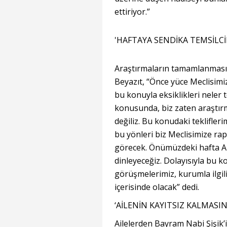
ettiriyor.”
'HAFTAYA SENDİKA TEMSİLCİ
Araştırmaların tamamlanmasın
Beyazıt, “Önce yüce Meclisimi
bu konuyla eksiklikleri neler 
konusunda, biz zaten araşt
değiliz. Bu konudaki teklifler
bu yönleri biz Meclisimize r
görecek. Önümüzdeki hafta Ank
dinleyeceğiz. Dolayısıyla bu k
görüşmelerimiz, kurumla ilgili
içerisinde olacak” dedi.
‘AİLENİN KAYITSIZ KALMASI
Ailelerden Bayram Nabi Şişik’i