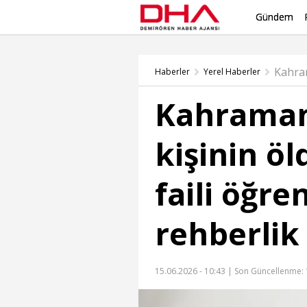
Gündem
Haberler
Yerel Haberler
Kahraman
kişinin öl
faili öğre
rehberlik 
15.06.2026 - 10:43 |
Son Güncellenme: 