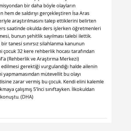
Komisyondan bir daha böyle olayların
hem de saldırıyı gerçekleştiren İsa Aras
riyle araştırılmasını talep ettiklerini belirten
ders saatinde okulda ders işlerken öğretmenleri
esi, bunun şehitlik sayılması talebi ilettik.
 bir tanesi sınırsız silahlanma kanunun
ni çocuk 32 kere rehberlik hocası tarafından
RAM’a (Rehberlik ve Araştırma Merkezi)
 edilmesi gerektiği vurgulandığı halde ailenin
ini yapmamasından mütevellit bu olayı
isine zarar vermiş bu çocuk. Kendi elini kalemle
maya çalışmış 5’înci sınıftayken. İlkokuldan
e konuştu. (DHA)