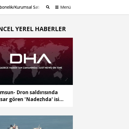
bonelik/Kurumsal Satış
Menü
Ara
NCEL YEREL HABERLER
msun- Dron saldırısında
sar gören 'Nadezhda' isimli
mi Samsun Limanı’na
kildi