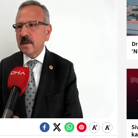
Dr
'N
Sa
Si
ka