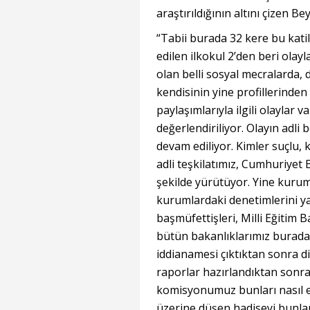
araştırıldığının altını çizen Bey
“Tabii burada 32 kere bu kati
edilen ilkokul 2’den beri olayl
olan belli sosyal mecralarda, d
kendisinin yine profillerinde
paylaşımlarıyla ilgili olaylar v
değerlendiriliyor. Olayın adli
devam ediliyor. Kimler suçlu,
adli teşkilatımız, Cumhuriyet 
şekilde yürütüyor. Yine kurum
kurumlardaki denetimlerini yap
başmüfettişleri, Milli Eğitim B
bütün bakanlıklarımız burada
iddianamesi çıktıktan sonra diğe
raporlar hazırlandıktan sonra
komisyonumuz bunları nasıl eng
üzerine düşen hadiseyi bunla