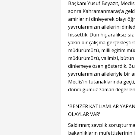
Başkanı Yusuf Beyazıt, Meclis
sonra Kahramanmaraş’a geldikle
amirlerini dinleyerek olayı ö
yavrularımızın ailelerini dinle
hissettik. Dün hiç aralıksız s
yakın bir çalışma gerçekleştirdi
müdürümüzü, milli eğitim m
müdürümüzü, valimizi, bütün b
dinlemeye özen gösterdik. Bug
yavrularımızın aileleriyle bir 
Meclis’in tutanaklarında geçti,
döndüğümüz zaman değerlendi
'BENZER KATLİAMLAR YAPAN
OLAYLAR VAR'
Saldırının; savcılık soruşturm
bakanlıkların müfettişlerinin 