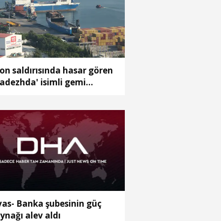
on saldırısında hasar gören
adezhda' isimli gemi
msun Limanı’na çekildi
vas- Banka şubesinin güç
ynağı alev aldı