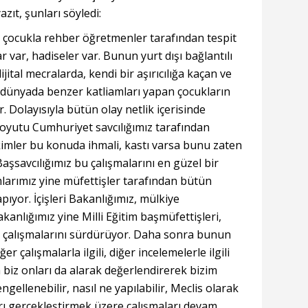
azıt, şunları söyledi:
l çocukla rehber öğretmenler tarafından tespit
ar var, hadiseler var. Bunun yurt dışı bağlantılı
ijital mecralarda, kendi bir aşırıcılığa kaçan ve
n dünyada benzer katliamları yapan çocukların
ar. Dolayısıyla bütün olay netlik içerisinde
 boyutu Cumhuriyet savcılığımız tarafından
 kimler bu konuda ihmali, kastı varsa bunu zaten
Başsavcılığımız bu çalışmalarını en güzel bir
larımız yine müfettişler tarafından bütün
ıyor. İçişleri Bakanlığımız, mülkiye
akanlığımız yine Milli Eğitim başmüfettişleri,
 çalışmalarını sürdürüyor. Daha sonra bunun
r çalışmalarla ilgili, diğer incelemelerle ilgili
 biz onları da alarak değerlendirerek bizim
ellenebilir, nasıl ne yapılabilir, Meclis olarak
rı gerçekleştirmek üzere çalışmaları devam