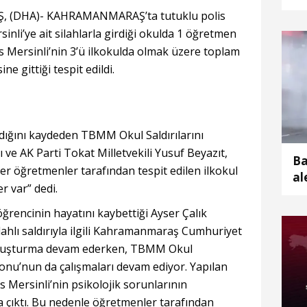
(DHA)- KAHRAMANMARAŞ’ta tutuklu polis
nli’ye ait silahlarla girdiği okulda 1 öğretmen
as Mersinli’nin 3’ü ilkokulda olmak üzere toplam
ne gittiği tespit edildi.
ıldığını kaydeden TBMM Okul Saldırılarını
e AK Parti Tokat Milletvekili Yusuf Beyazıt,
Ba
er öğretmenler tarafından tespit edilen ilkokul
al
er var” dedi.
ğrencinin hayatını kaybettiği Ayser Çalık
ahlı saldırıyla ilgili Kahramanmaraş Cumhuriyet
soruşturma devam ederken, TBMM Okul
yonu’nun da çalışmaları devam ediyor. Yapılan
s Mersinli’nin psikolojik sorunlarının
a çıktı. Bu nedenle öğretmenler tarafından