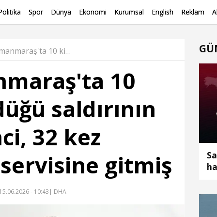
Politika
Spor
Dünya
Ekonomi
Kurumsal
English
Reklam
A
GÜ
Kahramanmaraş'ta 10 kişinin öldüğü saldırının faili öğrenci, 32 kez rehberlik servisine gitmiş Haber
maraş'ta 10
düğü saldırının
nci, 32 kez
Sa
servisine gitmiş
ha
ge
çe
15.06.2026 - 10:43
| DHA