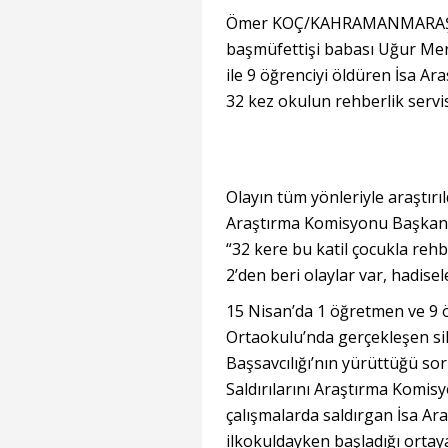
Ömer KOÇ/KAHRAMANMARAŞ, 
başmüfettişi babası Uğur Mersi
ile 9 öğrenciyi öldüren İsa Ar
32 kez okulun rehberlik servisi
Olayın tüm yönleriyle araştır
Araştırma Komisyonu Başkanı v
“32 kere bu katil çocukla rehb
2’den beri olaylar var, hadisel
15 Nisan’da 1 öğretmen ve 9 ö
Ortaokulu’nda gerçekleşen sil
Başsavcılığı’nın yürüttüğü 
Saldırılarını Araştırma Komis
çalışmalarda saldırgan İsa Ara
ilkokuldayken başladığı ortay