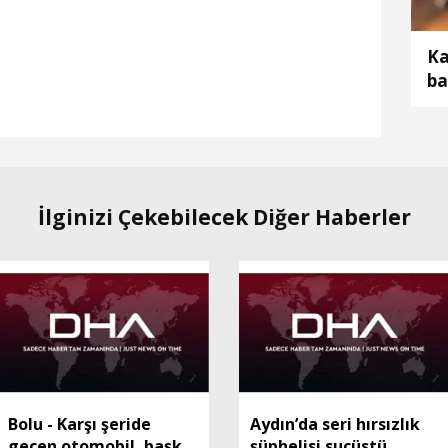
Ka
ba
öl
İlginizi Çekebilecek Diğer Haberler
Bolu - Karşı şeride
Aydın’da seri hırsızlık
geçen otomobil, başka
şüphelisi suçüstü