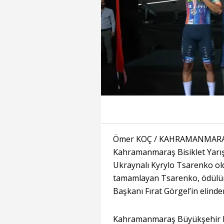
Ömer KOÇ / KAHRAMANMARAŞ,
Kahramanmaraş Bisiklet Yar
Ukraynalı Kyrylo Tsarenko old
tamamlayan Tsarenko, ödülü
Başkanı Fırat Görgel’in elinden
Kahramanmaraş Büyükşehir Bel