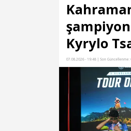
Kahraman
şampiyon
Kyrylo Ts
07.08.2026 - 19:48 |
Son Güncellenme: 