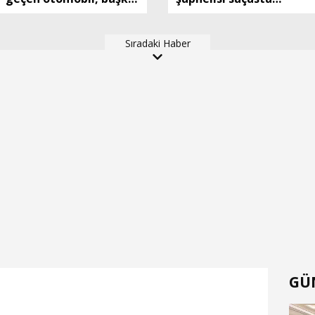
bir otomobille çapıştı: 1
yakalandı
ölü, 2 ağır yaralı
Sıradaki Haber
GÜ