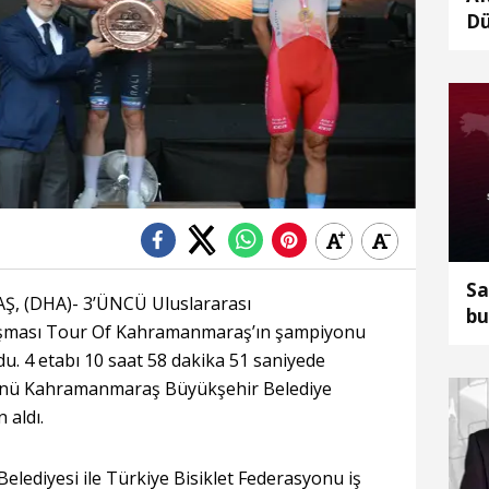
Dü
Me
ka
Sa
 (DHA)- 3’ÜNCÜ Uluslararası
bu
ışması Tour Of Kahramanmaraş’ın şampiyonu
u. 4 etabı 10 saat 58 dakika 51 saniyede
nü Kahramanmaraş Büyükşehir Belediye
 aldı.
ediyesi ile Türkiye Bisiklet Federasyonu iş