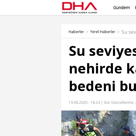
Gündem
Haberler
Yerel Haberler
Su seviye
nehirde k
bedeni b
19.06.2026 - 18:24 |
Son Güncellenme: 