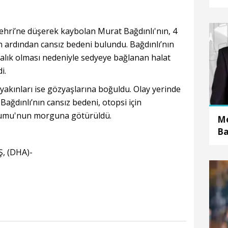
ri’ne düşerek kaybolan Murat Bağdınlı'nın, 4
 ardından cansız bedeni bulundu. Bağdınlı’nın
yalık olması nedeniyle sedyeye bağlanan halat
i.
 yakınları ise gözyaşlarına boğuldu. Olay yerinde
ağdınlı’nın cansız bedeni, otopsi için
umu'nun morguna götürüldü.
Me
Ba
d
 (DHA)-