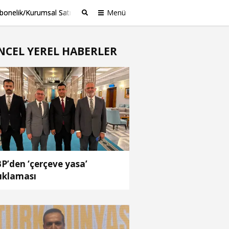
bonelik/Kurumsal Satış
Menü
Ara
NCEL YEREL HABERLER
P’den ‘çerçeve yasa’
ıklaması