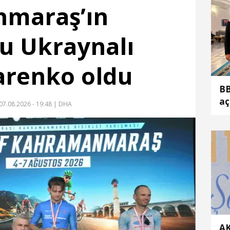
maraş’ın
u Ukraynalı
arenko oldu
BB
aç
07.08.2026 - 19:48
| DHA
AK