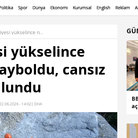
Politika
Spor
Dünya
Ekonomi
Kurumsal
English
Reklam
A
GÜ
Su seviyesi yükselince nehirde kayboldu, cansız bedeni bulundu Haber
si yükselince
ayboldu, cansız
ulundu
BB
22.06.2026 - 14:02
| DHA
aç