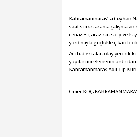
Kahramanmaraş’ta Ceyhan Neh
saat süren arama çalışmasının
cenazesi, arazinin sarp ve ka
yardımıyla güçlükle çıkarılabild
Acı haberi alan olay yerindeki
yapılan incelemenin ardından B
Kahramanmaraş Adli Tıp Kur
Ömer KOÇ/KAHRAMANMARAŞ,