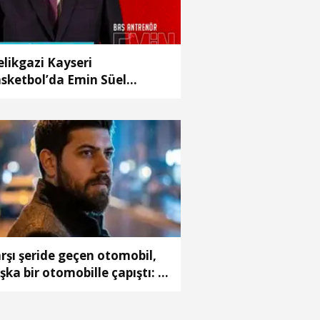
likgazi Kayseri
sketbol’da Emin Süel
önemi
rşı şeride geçen otomobil,
şka bir otomobille çapıştı: 1
ü, 2 ağır yaralı(2)