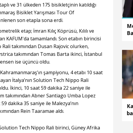
taplı ve 31 ülkeden 175 bisikletçinin katıldığı
maraş Bisiklet Yarışması Tour Of
enen son etapla sona erdi.
Me
metrelik etap; İmran Kılıç Köprüsü, Kılılı ve
Ba
n KAFUM'da tamamlandı. Son etabın birincisi
d
o Rali takımından Dusan Rajovic olurken,
trica takımından Tomas Barta ikinci, İstanbul
ensen ise üçüncü oldu.
 Kahramanmaraş’ın şampiyonu, 4 etabı 10 saat
yan İtalya’nın Solution Tech Nippo Rali
u. İkinci, 10 saat 59 dakika 22 saniye ile
eam takımından Abner Santiago Umba Lopez
 59 dakika 35 saniye ile Malezya’nın
Ka
ımından Rein Taaramae aldı.
ba
öl
Solution Tech Nippo Rali birinci, Güney Afrika