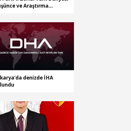
şünce ve Araştırma
rkezi’ni Keçiören’de kurma
rarı aldık
karya’da denizde İHA
lundu