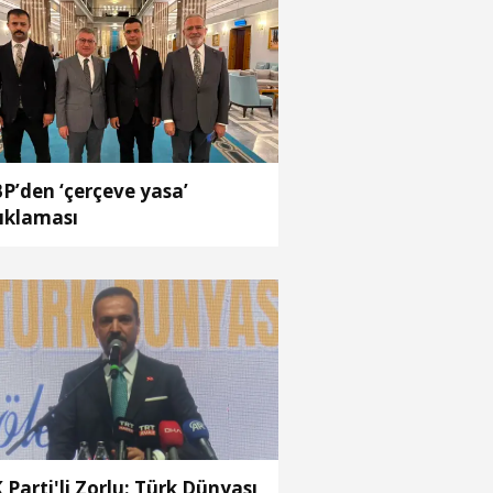
P’den ‘çerçeve yasa’
ıklaması
 Parti'li Zorlu: Türk Dünyası