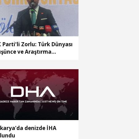
 Parti'li Zorlu: Türk Dünyası
şünce ve Araştırma
rkezi’ni Keçiören’de kurma
rarı aldık
karya’da denizde İHA
lundu