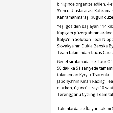
birliğinde organize edilen, 4 e
3’üncü Uluslararası Kahraman
Kahramanmaraş, bugün düzenl
Yeşilgöz'den başlayan 114 kilo
Kapıçam güzergahının ardında
İtalya’nın Solution Tech Nipp
Slovakya’nın Dukla Banska Bys
Team takımından Lucas Carst
Genel sıralamada ise Tour Of
58 dakika 51 saniyede tamamla
takımından Kyrylo Tsarenko old
Japonya’nın Kinan Racing T
olurken, üçüncü sırayı 10 saat
Terengganu Cycling Team tak
Takımlarda ise İtalyan takımı 