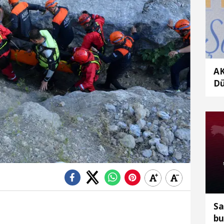
AK
Dü
Me
ka
Sa
bu