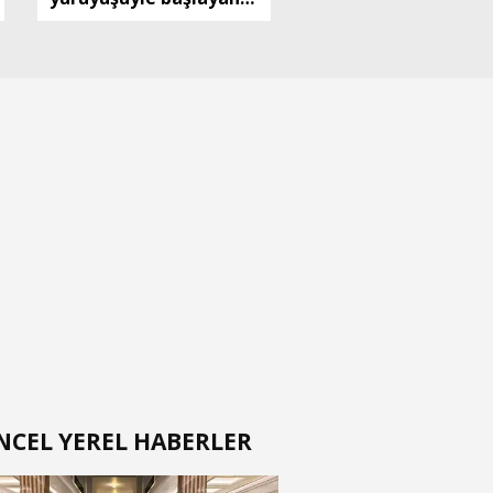
kutlamalar, 3 gün
sürecek
NCEL YEREL HABERLER