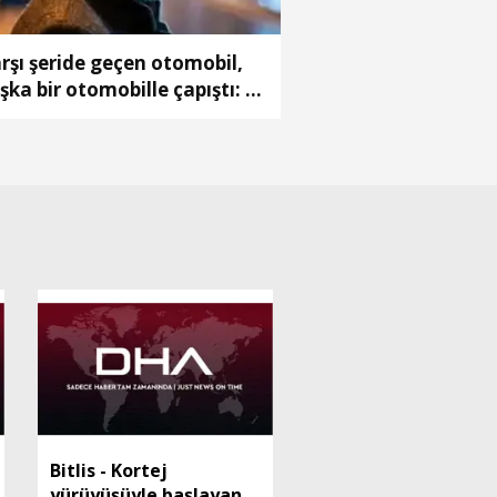
rşı şeride geçen otomobil,
şka bir otomobille çapıştı: 1
ü, 2 ağır yaralı(2)
Bitlis - Kortej
yürüyüşüyle başlayan