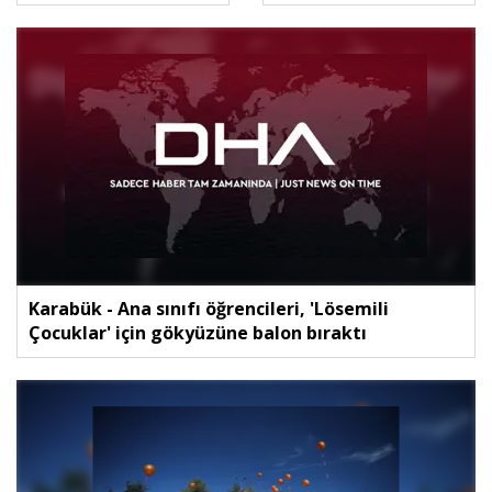
Karabük - Ana sınıfı öğrencileri, 'Lösemili
Çocuklar' için gökyüzüne balon bıraktı