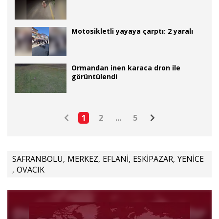
Motosikletli yayaya çarptı: 2 yaralı
Ormandan inen karaca dron ile
görüntülendi
1
2
...
5
SAFRANBOLU
,
MERKEZ
,
EFLANİ
,
ESKİPAZAR
,
YENİCE
,
OVACIK