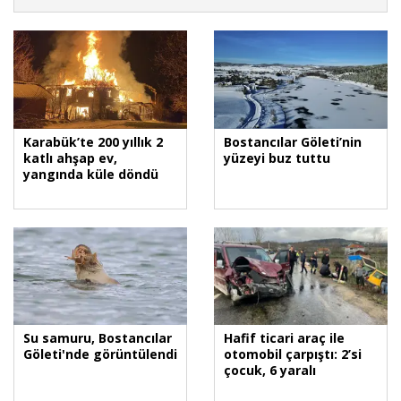
Karabük’te 200 yıllık 2
Bostancılar Göleti’nin
katlı ahşap ev,
yüzeyi buz tuttu
yangında küle döndü
Su samuru, Bostancılar
Hafif ticari araç ile
Göleti'nde görüntülendi
otomobil çarpıştı: 2’si
çocuk, 6 yaralı