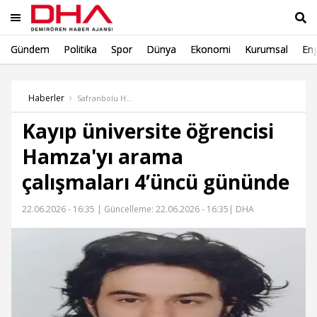
Gündem
Politika
Spor
Dünya
Ekonomi
Kurumsal
Eng
Ara
Haberler
Safranbolu Haber
Kayıp üniversite öğrencisi
Hamza'yı arama
çalışmaları 4’üncü gününde
22.06.2026 - 16:35 |
Güncelleme: 22.06.2026 - 16:35
| DHA