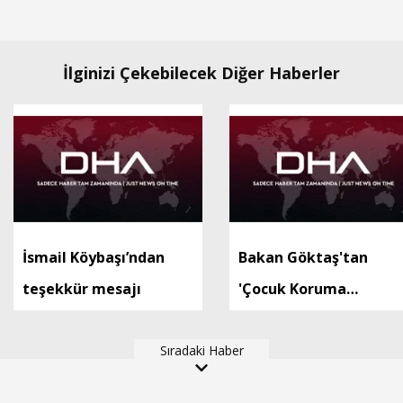
İlginizi Çekebilecek Diğer Haberler
İsmail Köybaşı’ndan
Bakan Göktaş'tan
teşekkür mesajı
'Çocuk Koruma
Kanunu'na ilişkin
Sıradaki Haber
paylaşım