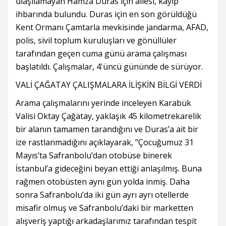
ulaşılamayan Hamza Duras için ailesi, kayıp
ihbarında bulundu. Duras için en son görüldüğü
Kent Ormanı Çamtarla mevkisinde jandarma, AFAD,
polis, sivil toplum kuruluşları ve gönüllüler
tarafından geçen cuma günü arama çalışması
başlatıldı. Çalışmalar, 4'üncü gününde de sürüyor.
VALİ ÇAĞATAY ÇALIŞMALARA İLİŞKİN BİLGİ VERDİ
Arama çalışmalarını yerinde inceleyen Karabük
Valisi Oktay Çağatay, yaklaşık 45 kilometrekarelik
bir alanın tamamen tarandığını ve Duras’a ait bir
ize rastlanmadığını açıklayarak, "Çocuğumuz 31
Mayıs’ta Safranbolu’dan otobüse binerek
İstanbul’a gideceğini beyan ettiği anlaşılmış. Buna
rağmen otobüsten aynı gün yolda inmiş. Daha
sonra Safranbolu’da iki gün ayrı ayrı otellerde
misafir olmuş ve Safranbolu’daki bir marketten
alışveriş yaptığı arkadaşlarımız tarafından tespit