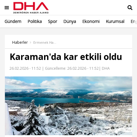
Gündem
Politika
Spor
Dünya
Ekonomi
Kurumsal
Eng
Ara
Haberler
Ermenek Haber
Karaman'da kar etkili oldu
26.02.2026 - 11:52 |
Güncelleme: 26.02.2026 - 11:52
| DHA