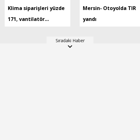
Klima siparişleri yüzde
Mersin- Otoyolda TIR
171, vantilatör
yandı
siparişleri ise yüzde 672
arttı
Sıradaki Haber