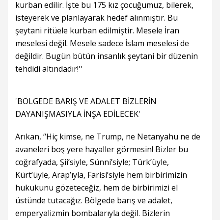
kurban edilir. İşte bu 175 kız çocuğumuz, bilerek,
isteyerek ve planlayarak hedef alınmıştır. Bu
şeytani ritüele kurban edilmiştir. Mesele İran
meselesi değil. Mesele sadece İslam meselesi de
değildir. Bugün bütün insanlık şeytani bir düzenin
tehdidi altındadır!''
'BÖLGEDE BARIŞ VE ADALET BİZLERİN
DAYANIŞMASIYLA İNŞA EDİLECEK'
Arıkan, “Hiç kimse, ne Trump, ne Netanyahu ne de
avaneleri boş yere hayaller görmesin! Bizler bu
coğrafyada, Şii’siyle, Sünni’siyle; Türk’üyle,
Kürt’üyle, Arap’ıyla, Farisi’siyle hem birbirimizin
hukukunu gözeteceğiz, hem de birbirimizi el
üstünde tutacağız. Bölgede barış ve adalet,
emperyalizmin bombalarıyla değil. Bizlerin