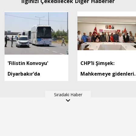
İlginizi Çekebilecek Diğer Haberler
'Filistin Konvoyu'
CHP’li Şimşek:
Diyarbakır’da
Mahkemeye gidenleri
hepsi Kemal Bey’e oy
Sıradaki Haber
vermemiş kişiler