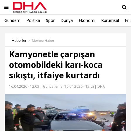
Gündem
Politika
Spor
Dünya
Ekonomi
Kurumsal
Eng
Ara
Haberler
Merkez Haber
Kamyonetle çarpışan
otomobildeki karı-koca
sıkıştı, itfaiye kurtardı
16.04.2026 - 12:03 |
Güncelleme: 16.04.2026 - 12:03
| DHA