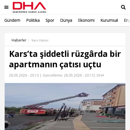
Gündem
Politika
Spor
Dünya
Ekonomi
Kurumsal
Eng
Ara
Haberler
Kars Haber
Kars’ta şiddetli rüzgârda bir
apartmanın çatısı uçtu
28.05.2026 - 20:13 |
Güncelleme: 28.05.2026 - 20:13
| DHA