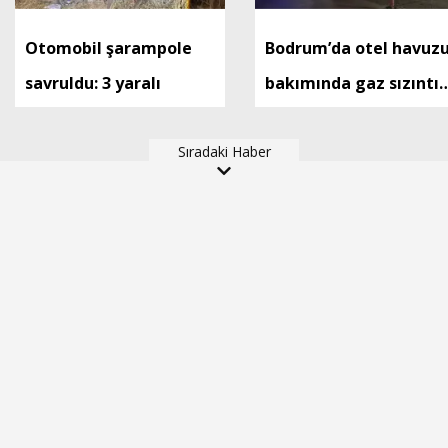
Otomobil şarampole
Bodrum’da otel havuz
savruldu: 3 yaralı
bakımında gaz sızıntıs
iddiası; 15 kişi
Sıradaki Haber
hastaneye kaldırıldı