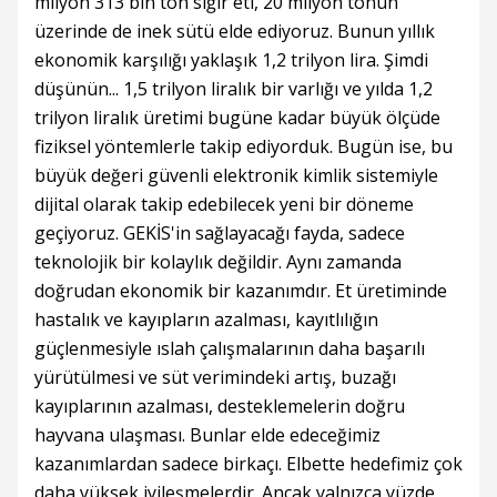
milyon 313 bin ton sığır eti, 20 milyon tonun
üzerinde de inek sütü elde ediyoruz. Bunun yıllık
ekonomik karşılığı yaklaşık 1,2 trilyon lira. Şimdi
düşünün... 1,5 trilyon liralık bir varlığı ve yılda 1,2
trilyon liralık üretimi bugüne kadar büyük ölçüde
fiziksel yöntemlerle takip ediyorduk. Bugün ise, bu
büyük değeri güvenli elektronik kimlik sistemiyle
dijital olarak takip edebilecek yeni bir döneme
geçiyoruz. GEKİS'in sağlayacağı fayda, sadece
teknolojik bir kolaylık değildir. Aynı zamanda
doğrudan ekonomik bir kazanımdır. Et üretiminde
hastalık ve kayıpların azalması, kayıtlılığın
güçlenmesiyle ıslah çalışmalarının daha başarılı
yürütülmesi ve süt verimindeki artış, buzağı
kayıplarının azalması, desteklemelerin doğru
hayvana ulaşması. Bunlar elde edeceğimiz
kazanımlardan sadece birkaçı. Elbette hedefimiz çok
daha yüksek iyileşmelerdir. Ancak yalnızca yüzde