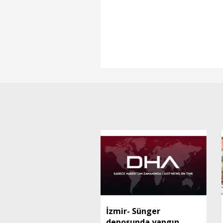
İzmir- Sünger
deposunda yangın