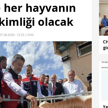
 her hayvanın
r kimliği olacak
07.08.2026 - 12:25
| DHA
CH
gi
oy
Ye