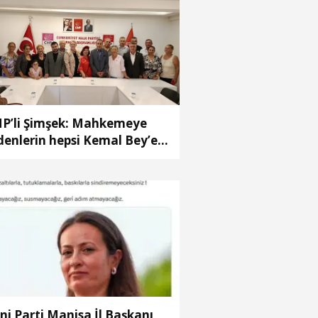
P’li Şimşek: Mahkemeye
denlerin hepsi Kemal Bey’e
 vermemiş kişiler
ni Parti Manisa İl Başkanı