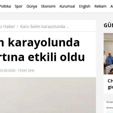
Politika
Spor
Dünya
Ekonomi
Kurumsal
English
Reklam
A
GÜ
z Haber
Kars-Selim karayolunda dolu ve fırtına etkili oldu
m karayolunda
rtına etkili oldu
23.06.2026 - 19:04
| DHA
CH
gi
oy