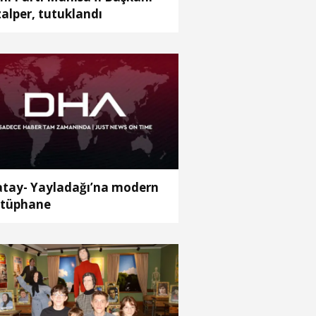
alper, tutuklandı
tay- Yayladağı’na modern
tüphane