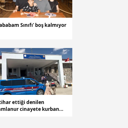
ababam Sınıfı’ boş kalmıyor
tihar ettiği denilen
mlanur cinayete kurban
tmiş; 7 akrabası gözaltında