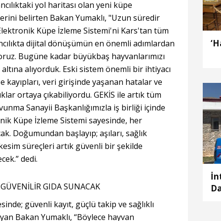
ancılıktaki yol haritası olan yeni küpe
erini belirten Bakan Yumaklı, "Uzun süredir
 Elektronik Küpe İzleme Sistemi'ni Kars'tan tüm
‘H
ncılıkta dijital dönüşümün en önemli adımlardan
ıyoruz. Bugüne kadar büyükbaş hayvanlarımızı
 altına alıyorduk. Eski sistem önemli bir ihtiyacı
 kayıpları, veri girişinde yaşanan hatalar ve
uklar ortaya çıkabiliyordu. GEKİS ile artık tüm
vunma Sanayii Başkanlığımızla iş birliği içinde
onik Küpe İzleme Sistemi sayesinde, her
acak. Doğumundan başlayıp; aşıları, sağlık
 kesim süreçleri artık güvenli bir şekilde
cek.” dedi.
İn
 GÜVENİLİR GIDA SUNACAK
Da
gi
inde; güvenli kayıt, güçlü takip ve sağlıklı
layan Bakan Yumaklı, “Böylece hayvan