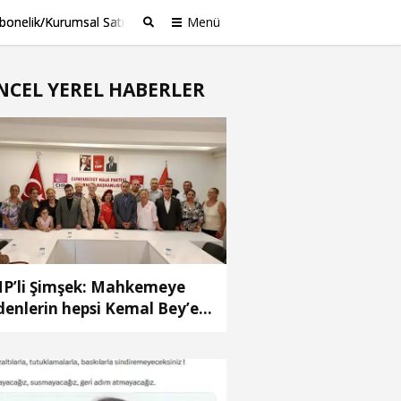
bonelik/Kurumsal Satış
Menü
Ara
NCEL YEREL HABERLER
P’li Şimşek: Mahkemeye
denlerin hepsi Kemal Bey’e
 vermemiş kişiler