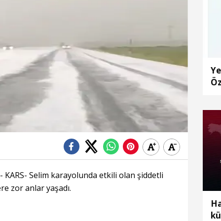
Ye
Öz
KARS- Selim karayolunda etkili olan şiddetli
re zor anlar yaşadı.
Ha
kü