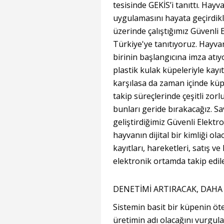
tesisinde GEKİS’i tanıttı. Hayv
uygulamasını hayata geçirdikl
üzerinde çalıştığımız Güvenli
Türkiye'ye tanıtıyoruz. Hayva
birinin başlangıcına imza at
plastik kulak küpeleriyle kayıt
karşılasa da zaman içinde küpe
takip süreçlerinde çeşitli zorl
bunları geride bırakacağız. Sa
geliştirdiğimiz Güvenli Elektr
hayvanın dijital bir kimliği ol
kayıtları, hareketleri, satış ve
elektronik ortamda takip edile
DENETİMİ ARTIRACAK, DAHA
Sistemin basit bir küpenin ötes
üretimin adı olacağını vurgu