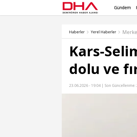
Gündem
Merke
Haberler
Yerel Haberler
Kars-Seli
dolu ve fı
23.06.2026 - 19:04 |
Son Güncellenme: 