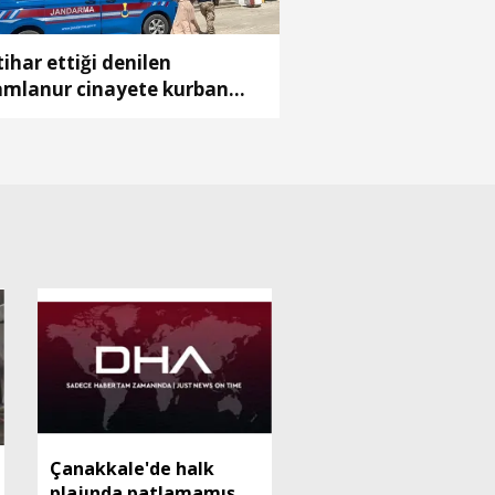
tihar ettiği denilen
mlanur cinayete kurban
tmiş; 7 akrabası gözaltında
Çanakkale'de halk
plajında patlamamış