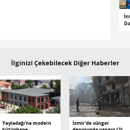
İn
Da
gi
İlginizi Çekebilecek Diğer Haberler
Yayladağı’na modern
İzmir'de sünger
kütüphane
deposunda yangın (2)