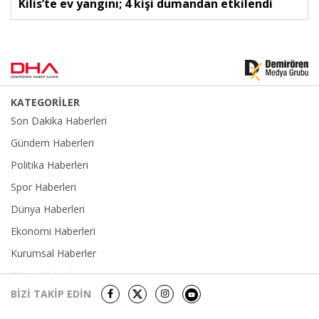
Kilis’te ev yangını; 4 kişi dumandan etkilendi
KATEGORİLER
Son Dakika Haberleri
Gündem Haberleri
Politika Haberleri
Spor Haberleri
Dünya Haberleri
Ekonomi Haberleri
Kurumsal Haberler
Eğitim Haberleri
BİZİ TAKİP EDİN
Yerel Haberler