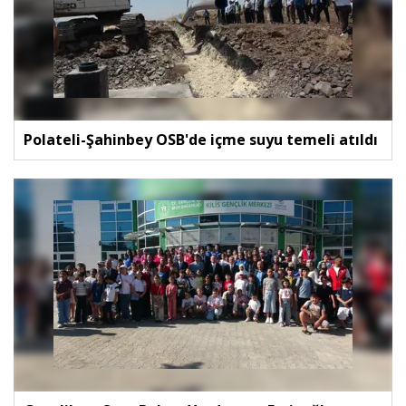
Polateli-Şahinbey OSB'de içme suyu temeli atıldı