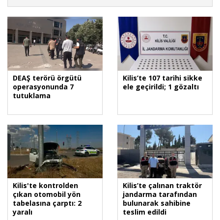
DEAŞ terörü örgütü
Kilis’te 107 tarihi sikke
operasyonunda 7
ele geçirildi; 1 gözaltı
tutuklama
Kilis'te kontrolden
Kilis’te çalınan traktör
çıkan otomobil yön
jandarma tarafından
tabelasına çarptı: 2
bulunarak sahibine
yaralı
teslim edildi