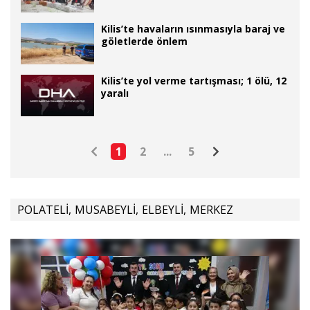
Kilis’te havaların ısınmasıyla baraj ve
göletlerde önlem
Kilis’te yol verme tartışması; 1 ölü, 12
yaralı
1
2
...
5
POLATELİ
,
MUSABEYLİ
,
ELBEYLİ
,
MERKEZ